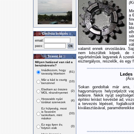
(K
Mi
a 
fi
ba
bl
el
:: Címlista belépés ::
sé
me
email:
vá
pass:
valamit ennek orvoslására. Sa
nem készültek képek, de m
:: Szavazás ::
egyértelműek legyenek A szerel
esztergályos, reszelők, és egy 
Milyen hatással van rád a
benzináresés?
Imádkozom, hogy
(61)
tavaszig kitartson
Ledes 
(Ács
Már a kád is csurig
(10)
benzinnel
Sokan gondoltak már arra, 
Eladtam az összes
(2)
hagyományos helyzetjelzöt va
MOL részvényemet
ledesre. Nekik nyújt segítsége
Hosszabb nyári
építési leírást kevésbé ad, viszo
(4)
túrákat szervezek
a tervezés lépéseit, foglalkoz
kiválasztásával, paramétereikke
Ez hülyeség, most
is 5ezerért
(33)
tankoltam, mint
máskor
Ez egy ilyen év,
(3)
folyton esik