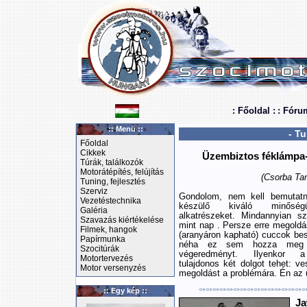
: Főoldal :
: Fóru
:: Menü ::
- Tu
Főoldal
Cikkek
Üzembiztos féklámpa
Túrák, találkozók
Motorátépítés, felújítás
(Csorba Ta
Tuning, fejlesztés
Szerviz
Gondolom, nem kell bemuta
Vezetéstechnika
készülő kiváló minőségű
Galéria
alkatrészeket. Mindannyian s
Szavazás kiértékelése
mint nap . Persze erre megoldás
Filmek, hangok
(aranyáron kapható) cuccok be
Papírmunka
néha ez sem hozza meg 
Szocitúrák
végeredményt. Ilyenkor a
Motortervezés
tulajdonos két dolgot tehet: v
Motor versenyzés
megoldást a problémára. Én az 
:: Egy kép ::
Ja