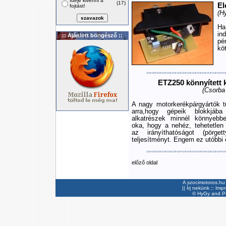
Ideje kivenni a
(17)
El
fojtást!
(H
Ha
in
:: Ajánlott böngésző ::
pé
köt
ETZ250 könnyített 
(Csorba
A nagy motorkerékpárgyártók t
arra,hogy gépeik blokkjába
alkatrészek minnél könnyebb
oka, hogy a nehéz, tehetetlen 
az irányíthatóságot (pörg
teljesítményt. Engem ez utóbbi
előző oldal
A szocimotoros.hu 
||
Írj nekünk
::
Imp
©
HyGy
and Pee