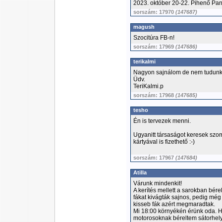
2023. október 20-22. Pihenő Pan
sorszám: 17970
(147687)
magush
Szocitúra FB-n!
sorszám: 17969
(147686)
terikalmi
Nagyon sajnálom de nem tudunk 
Üdv.
TeriKalmi.p
sorszám: 17968
(147685)
tesho
Én is tervezek menni.
Ugyanitt társaságot keresek szom
kártyával is fizethető :-)
sorszám: 17967
(147684)
Atilla
Várunk mindenkit!
A kerítés mellett a sarokban bére
fákat kivágták sajnos, pedig még 
kisseb fák azért megmaradtak.
Mi 18:00 környékén érünk oda. H
motorosoknak béreltem sátorhelye