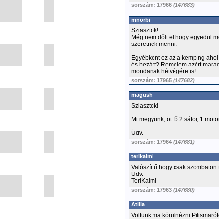
sorszám: 17966
(147683)
mnorbi
Sziasztok!
Még nem dőlt el hogy egyedül mo
szeretnék menni.
Egyébként ez az a kemping ahol r
és bezárt? Remélem azért marad
mondanak hétvégére is!
sorszám: 17965
(147682)
magush
Sziasztok!
Mi megyünk, öt fő 2 sátor, 1 motor
Üdv.
sorszám: 17964
(147681)
terikalmi
Valószínű hogy csak szombaton
Üdv.
TeriKalmi
sorszám: 17963
(147680)
Atilla
Voltunk ma körülnézni Pilismarót