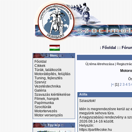
: Főoldal :
: Fóru
:: Menü ::
Főoldal
Új téma létrehozása
|
Regisztrác
Cikkek
Túrák, találkozók
Motoro
Motorátépítés, felújítás
Tuning, fejlesztés
Ös
Szerviz
|<
[1]
2
3
4
5
Vezetéstechnika
Galéria
Szavazás kiértékelése
Atilla
Filmek, hangok
Sziasztok!
Papírmunka
Szocitúrák
Idén is megrendezésre kerül az 
Motortervezés
megyünk sehova túra.
Motor versenyzés
A nagyszabású rendezvény a sz
2026.08.14-16 között.
:: Egy kép ::
Helyszín:
https://partifecske.hu