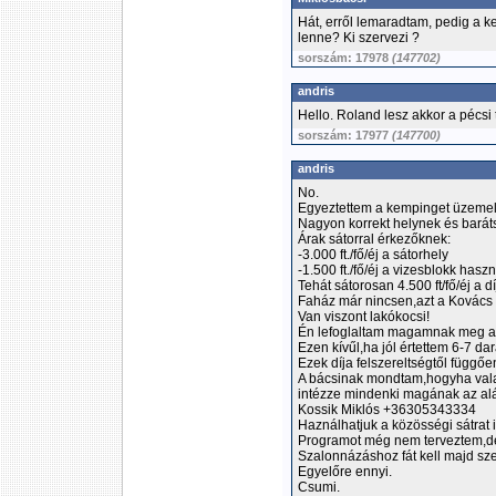
Hát, erről lemaradtam, pedig a k
lenne? Ki szervezi ?
sorszám: 17978
(147702)
andris
Hello. Roland lesz akkor a pécsi
sorszám: 17977
(147700)
andris
No.
Egyeztettem a kempinget üzemelt
Nagyon korrekt helynek és barát
Árak sátorral érkezőknek:
-3.000 ft./fő/éj a sátorhely
-1.500 ft./fő/éj a vizesblokk haszn
Tehát sátorosan 4.500 ft/fő/éj a d
Faház már nincsen,azt a Kovács 
Van viszont lakókocsi!
Én lefoglaltam magamnak meg a
Ezen kívűl,ha jól értettem 6-7 da
Ezek díja felszereltségtől függően
A bácsinak mondtam,hogyha valaki
intézze mindenki magának az al
Kossik Miklós +36305343334
Haználhatjuk a közösségi sátrat 
Programot még nem terveztem,d
Szalonnázáshoz fát kell majd sz
Egyelőre ennyi.
Csumi.