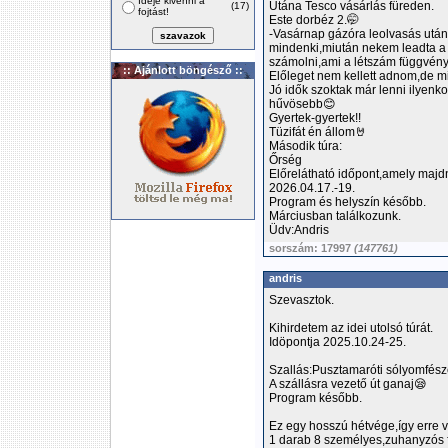
Ideje kivenni a
Utána Tesco vásárlás füreden.
(17)
fojtást!
Este dorbéz 2.🤭
-Vasárnap gázóra leolvasás után
mindenki,miután nekem leadta a s
számolni,ami a létszám függvény
:: Ajánlott böngésző ::
Előleget nem kellett adnom,de 
Jó idők szoktak már lenni ilyenkor
hűvösebb😊
Gyertek-gyertek!!
Tüzifát én állom🤘
Második túra:
Őrség
Előrelátható időpont,amely majd
2026.04.17.-19.
Program és helyszín később.
Márciusban találkozunk.
Üdv:Andris
sorszám: 17997
(147761)
andris
Szevasztok.
Kihirdetem az idei utolsó túrát.
Idöpontja 2025.10.24-25.
Szallás:Pusztamaróti sólyomfész
A szállásra vezető út ganaj😪
Program később.
Ez egy hosszú hétvége,így erre va
1 darab 8 személyes,zuhanyzós f