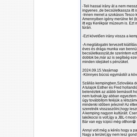
-Teli hassal irány át a nem mes
ingyenes ,de becsületkassza itt i
-Innen menet a szokásos Tesco k
Amennyiben igény merülne fel (bá
itt egy Kerékpár múzeum is. Ezt
túrán.
-Ezt követően irány vissza a kemp
-A meglátogatni tervezett kiáll
éves és drága munka van bennük.
becsületkasszát,de szerintem ezt
dobtok be,már az is segítség eze
minden idejüket s pénzüket.
2024.09.15.Vasárnap
-Könnyes búcsú egymástól a követ
Szállás kempingben,Szlovákia dé
A tulajok Esther és Fred hollandiá
belenéztek az alább bemásolt ho
nem tudnak,így abban egyeztem 
úgy továbbítom feléjük a létszámo
mindenki időben jelezné! Az étte
szeretnék visszaszólni,hogy lesz
A kemping nagyon kultúrált. Cse
lakókocsi is volt,így a JBL-t mos
Bár van egy icipici még otthon😁
Annyi volt még a kérés hogy a pa
Nagy a terület,így nem lesz gond