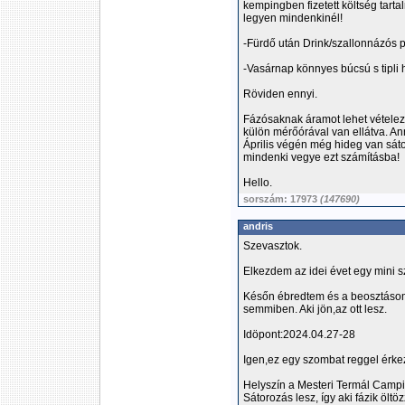
kempingben fizetett költség tar
legyen mindenkinél!
-Fürdő után Drink/szallonnázós p
-Vasárnap könnyes búcsú s tipli 
Röviden ennyi.
Fázósaknak áramot lehet vételez
külön mérőórával van ellátva. Ann
Április végén még hideg van sát
mindenki vegye ezt számításba!
Hello.
sorszám: 17973
(147690)
andris
Szevasztok.
Elkezdem az idei évet egy mini s
Későn ébredtem és a beosztásom
semmiben. Aki jön,az ott lesz.
Idöpont:2024.04.27-28
Igen,ez egy szombat reggel érke
Helyszín a Mesteri Termál Campi
Sátorozás lesz, így aki fázik öltö