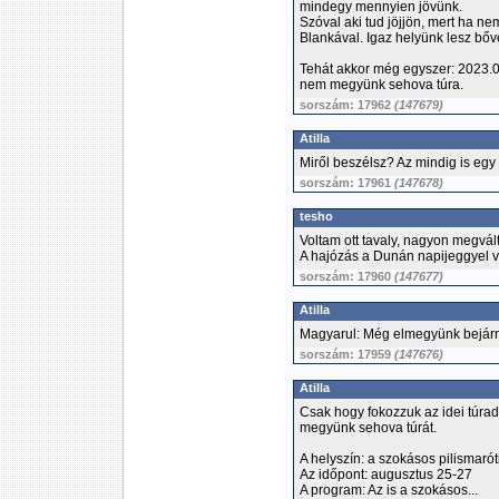
mindegy mennyien jövünk.
Szóval aki tud jöjjön, mert ha nem
Blankával. Igaz helyünk lesz bőve
Tehát akkor még egyszer: 2023.
nem megyünk sehova túra.
sorszám: 17962
(147679)
Atilla
Miről beszélsz? Az mindig is egy 
sorszám: 17961
(147678)
tesho
Voltam ott tavaly, nagyon megvál
A hajózás a Dunán napijeggyel vi
sorszám: 17960
(147677)
Atilla
Magyarul: Még elmegyünk bejárni
sorszám: 17959
(147676)
Atilla
Csak hogy fokozzuk az idei túr
megyünk sehova túrát.
A helyszín: a szokásos pilismaró
Az időpont: augusztus 25-27
A program: Az is a szokásos...