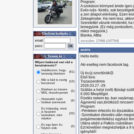
Program:
A szokásos könnyed ámde igen jó
Evés-ivás- fürdés, sok beszélget
a zen állapot eléréséig. Ezen kí
Zebegénybe. Ha nem lesz, akkor
Szeretettel várunk mindenkit, ha
lemegyünk. (Ez még pontosítom,
mikor megyünk.)
:: Címlista belépés ::
Blanka, Attila
email:
sorszám: 17998
(147764)
pass:
andris
Hello-bello.
:: Szavazás ::
Milyen hatással van rád a
Aki esetleg nem facebook tag.
benzináresés?
Imádkozom, hogy
(61)
Új év,új szocitúrák😊
tavaszig kitartson
Első túra:
Már a kád is csurig
Tiszaszentimre
(10)
benzinnel
2026.03.27.-29.
Eladtam az összes
Szállás a helyi (volt) ifjúsági sz
(2)
MOL részvényemet
6.000 ft/kopf/éjjel.
Fizetés nekem kp.-ban vasárnap
Hosszabb nyári
(4)
Ágynemű van,törölköző nincsen!
túrákat szervezek
Program:
Ez hülyeség, most
-Pénteken érkezés és éjszakába
is 5ezerért
(33)
-Szombaton ébredés után megnéz
tankoltam, mint
máskor
polgármester/lelkész egyházi té
Utána ebéd a Patkós csárdában 
Ez egy ilyen év,
(3)
Ezt követően megnézhetjük a 9 l
folyton esik
igény/idő!