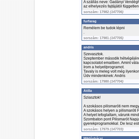
A szállás neve: Gadányi Vendégh
az elhelyezés fajtájától függetl
sorszám: 17982
(147706)
furfarag
Remélem be tudok lépni
.
sorszám: 17981
(147705)
andris
Szevasztok.
Szeptember második hétvégéjére 
kapcsolatot emailben. Amint vál
írom a helyet/programot.
Tavaly is meleg volt még ilyenkor
Üdv mindenkinek: Andris
sorszám: 17980
(147704)
Atilla
Sziasztok!
A szokásos pilismaróti nem megy
A szokásos helyen a pilismaróti
A helyet lefoglaltam, várunk mind
Szombaton pont Pilismarót Napja
gyerekprogramokkal. De lesz este
sorszám: 17979
(147703)
Miklósbácsi