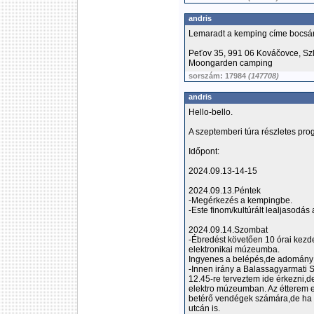
andris
Lemaradt a kemping címe bocsá
Peťov 35, 991 06 Kováčovce, Sz
Moongarden camping
sorszám: 17984
(147708)
andris
Hello-bello.
A szeptemberi túra részletes pro
Időpont:
2024.09.13-14-15
2024.09.13.Péntek
-Megérkezés a kempingbe.
-Este finom/kultúrált lealjasodás a
2024.09.14.Szombat
-Ébredést követően 10 órai kezde
elektronikai múzeumba.
Ingyenes a belépés,de adomány 
-Innen irány a Balassagyarmati S
12.45-re terveztem ide érkezni,d
elektro múzeumban. Az étterem el
betérő vendégek számára,de ha le
utcán is.