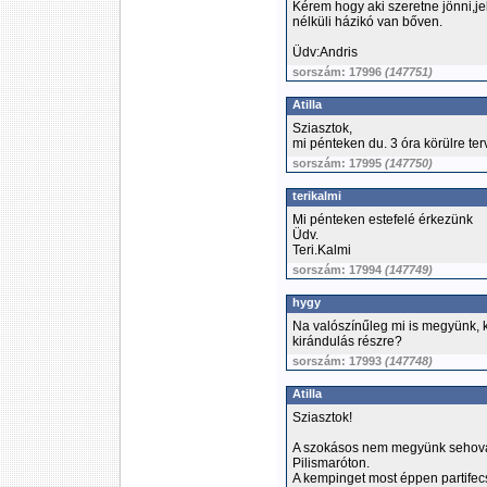
Kérem hogy aki szeretne jönni,
nélküli házikó van bőven.
Üdv:Andris
sorszám: 17996
(147751)
Atilla
Sziasztok,
mi pénteken du. 3 óra körülre te
sorszám: 17995
(147750)
terikalmi
Mi pénteken estefelé érkezünk
Üdv.
Teri.Kalmi
sorszám: 17994
(147749)
hygy
Na valószínűleg mi is megyünk, k
kirándulás részre?
sorszám: 17993
(147748)
Atilla
Sziasztok!
A szokásos nem megyünk sehova 
Pilismaróton.
A kempinget most éppen partifec