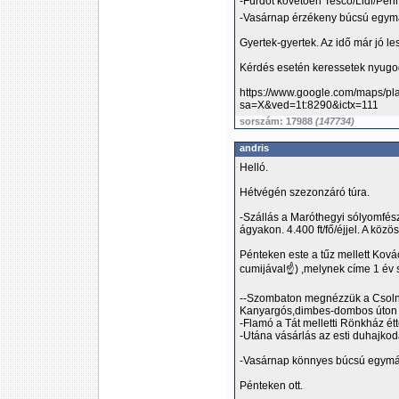
-Fürdőt követően Tesco/Lidl/Penn
-Vasárnap érzékeny búcsú egymá
Gyertek-gyertek. Az idő már jó les
Kérdés esetén keressetek nyugo
https://www.google.com/maps/
sa=X&ved=1t:8290&ictx=111
sorszám: 17988
(147734)
andris
Helló.
Hétvégén szezonzáró túra.
-Szállás a Maróthegyi sólyomfé
ágyakon. 4.400 ft/fő/éjjel. A közö
Pénteken este a tűz mellett Ková
cumijával☝️) ,melynek címe 1 év
--Szombaton megnézzük a Csoln
Kanyargós,dimbes-dombos úton m
-Flamó a Tát melletti Rönkház é
-Utána vásárlás az esti duhajkod
-Vasárnap könnyes búcsú egymá
Pénteken ott.