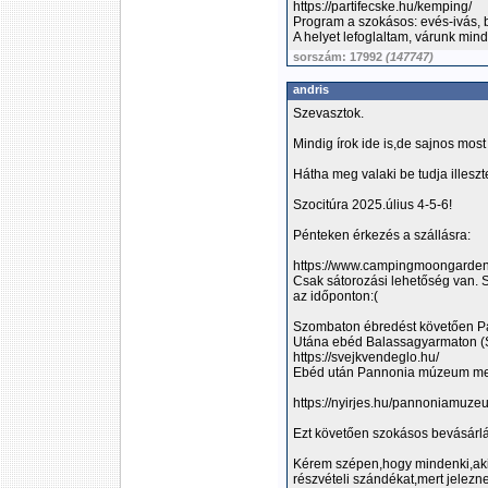
https://partifecske.hu/kemping/
Program a szokásos: evés-ivás, b
A helyet lefoglaltam, várunk minde
sorszám: 17992
(147747)
andris
Szevasztok.
Mindig írok ide is,de sajnos most
Hátha meg valaki be tudja illesz
Szocitúra 2025.úlius 4-5-6!
Pénteken érkezés a szállásra:
https://www.campingmoongarden
Csak sátorozási lehetőség van. 
az időponton:(
Szombaton ébredést követően Pa
Utána ebéd Balassagyarmaton (S
https://svejkvendeglo.hu/
Ebéd után Pannonia múzeum me
https://nyirjes.hu/pannoniamuze
Ezt követően szokásos bevásárl
Kérem szépen,hogy mindenki,aki
részvételi szándékat,mert jelezn