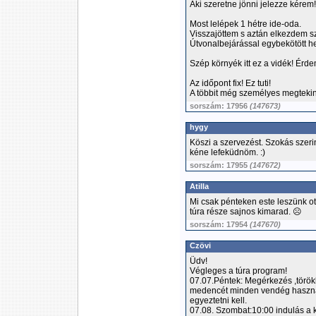
Aki szeretne jönni jelezze kérem!
Most lelépek 1 hétre ide-oda.
Visszajöttem s aztán elkezdem s
Útvonalbejárással egybekötött he
Szép környék itt ez a vidék! Érde
Az időpont fix! Ez tuti!
A többit még személyes megtekint
sorszám: 17956
(147673)
hygy
Köszi a szervezést. Szokás szerin
kéne lefeküdnöm. :)
sorszám: 17955
(147672)
Atilla
Mi csak pénteken este leszünk ot
túra része sajnos kimarad. ☹
sorszám: 17954
(147670)
Czövi
Üdv!
Végleges a túra program!
07.07.Péntek: Megérkezés ,török
medencét minden vendég használh
egyeztetni kell.
07.08. Szombat:10:00 indulás a