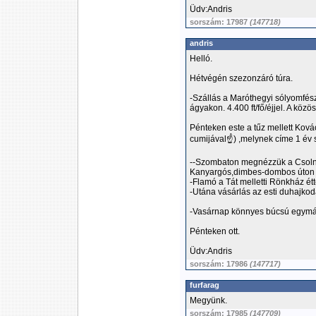
Üdv:Andris
sorszám: 17987
(147718)
andris
Helló.
Hétvégén szezonzáró túra.
-Szállás a Maróthegyi sólyomfé
ágyakon. 4.400 ft/fő/éjjel. A közö
Pénteken este a tűz mellett Ková
cumijával☝️) ,melynek címe 1 év
--Szombaton megnézzük a Csoln
Kanyargós,dimbes-dombos úton m
-Flamó a Tát melletti Rönkház é
-Utána vásárlás az esti duhajkod
-Vasárnap könnyes búcsú egymá
Pénteken ott.
Üdv:Andris
sorszám: 17986
(147717)
furfarag
Megyünk.
sorszám: 17985
(147709)