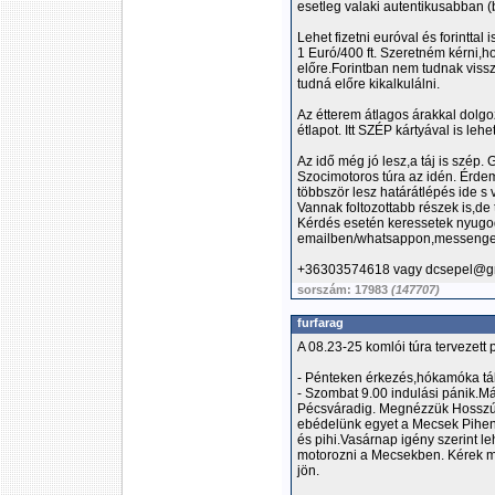
esetleg valaki autentikusabban 
Lehet fizetni euróval és forinttal i
1 Euró/400 ft. Szeretném kérni,
előre.Forintban nem tudnak viss
tudná előre kikalkulálni.
Az étterem átlagos árakkal dol
étlapot. Itt SZÉP kártyával is lehet
Az idő még jó lesz,a táj is szép.
Szocimotoros túra az idén. Érdeme
többször lesz határátlépés ide s 
Vannak foltozottabb részek is,de 
Kérdés esetén keressetek nyugo
emailben/whatsappon,messenger
+36303574618 vagy dcsepel@g
sorszám: 17983
(147707)
furfarag
A 08.23-25 komlói túra tervezett 
- Pénteken érkezés,hókamóka tá
- Szombat 9.00 indulási pánik.Má
Pécsváradig. Megnézzük Hossz
ebédelünk egyet a Mecsek Pihen
és pihi.Vasárnap igény szerint le
motorozni a Mecsekben. Kérek m
jön.