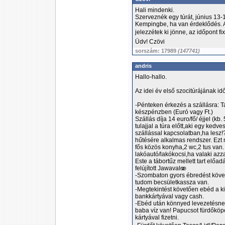
Hali mindenki.
Szerveznék egy túrát, június 13
Kempingbe, ha van érdeklődés. A
jelezzétek ki jönne, az időpont fix
Üdv! Czövi
sorszám: 17989
(147741)
andris
Hallo-hallo.
Az idei év első szocitúrájának i
-Pénteken érkezés a szállásra: 
készpénzben (Euró vagy Ft.)
Szállás díja 14 euro/fő/ éjjel (kb
tulajjal a túra előtt,aki egy kedv
szállással kapcsolatban,ha lesz!
hűtésére alkalmas rendszer. Ezt
fős közös konyha,2 wc,2 tus van
lakóautó/lakókocsi,ha valaki azz
Este a tábortűz mellett tart elő
felújított Jawaval🫨
-Szombaton gyors ébredést követ
tudom becsületkassza van.
-Megtekintést követően ebéd a k
bankkártyával vagy cash.
-Ebéd után könnyed levezetésnek
baba víz van! Papucsot fürdőköpe
kártyával fizetni.