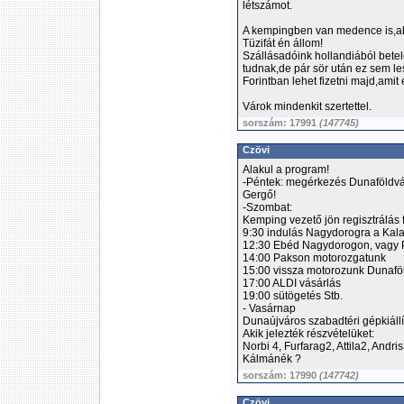
létszámot.
A kempingben van medence is,ah
Tüzifát én állom!
Szállásadóink hollandiából bet
tudnak,de pár sör után ez sem le
Forintban lehet fizetni majd,amit
Várok mindenkit szertettel.
sorszám: 17991
(147745)
Czövi
Alakul a program!
-Péntek: megérkezés Dunaföldvá
Gergő!
-Szombat:
Kemping vezető jön regisztrálás f
9:30 indulás Nagydorogra a Kala
12:30 Ebéd Nagydorogon, vagy
14:00 Pakson motorozgatunk
15:00 vissza motorozunk Dunaföl
17:00 ALDI vásárlás
19:00 sütögetés Stb.
- Vasárnap
Dunaújváros szabadtéri gépkiállí
Akik jelezték részvételüket:
Norbi 4, Furfarag2, Attila2, Andris
Kálmánék ?
sorszám: 17990
(147742)
Czövi