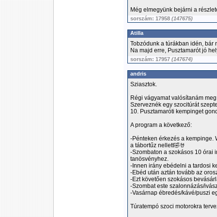
Még elmegyünk bejárni a részlet
sorszám: 17958
(147675)
Atilla
Tobzódunk a túrákban idén, bár ne
Na majd erre, Pusztamarót jó hel
sorszám: 17957
(147674)
andris
Sziasztok.
Régi vágyamat valósítanám meg
Szerveznék egy szocitúrát szept
10. Pusztamaróti kempinget gon
A program a következő:
-Pénteken érkezés a kempinge. W
a tábortűz nellett🤣🤘
-Szombaton a szokásos 10 órai 
tanösvényhez.
-Innen irány ebédelni a tardosi
-Ebéd után aztán tovább az or
-Ezt követően szokásos bevásárlá
-Szombat este szalonnázás/ivász
-Vasárnap ébredés/kávé/puszi eg
Túratempó szoci motorokra terve