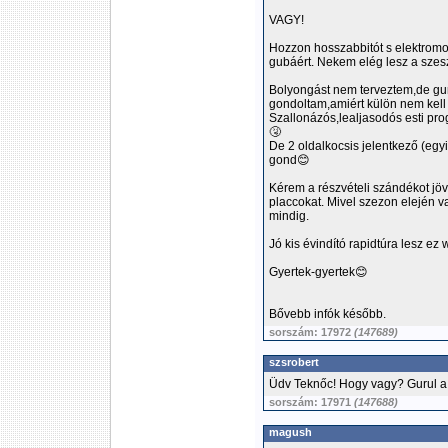
VAGY!
Hozzon hosszabbitót s elektromos
gubáért. Nekem elég lesz a szesz
Bolyongást nem terveztem,de gur
gondoltam,amiért külön nem kell
Szallonázós,lealjasodós esti prog
🤧
De 2 oldalkocsis jelentkező (egy
gond😊
Kérem a részvételi szándékot jöv
placcokat. Mivel szezon elején v
mindig.
Jó kis évindító rapidtúra lesz ez
Gyertek-gyertek😊
Bővebb infók később.
sorszám: 17972
(147689)
szsrobert
Üdv Teknőc! Hogy vagy? Gurul 
sorszám: 17971
(147688)
magush