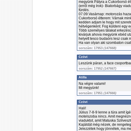
megyünk Pátyra a Cukorborsó étte
(erről még írok)- Biatorbágy via
fürdés.
07.09.Vasárnap: motorozás haza
Cukorborsó étterem: Várnak minket
kedden adjam le hogy mit szeret
hétvégenként. Fog küldeni egy eg
Több személyes tálakat erkezésü
kivárjuk ahova megyünk ebéd utá
helyett tesco budaörs lesz csak
Ha van olyan aki szombaton csat
sorszám: 17953
(147668)
Czövi
Leszünk páran, a face csoportban
sorszám: 17952
(147667)
Atilla
Na végre valami!
Mi megyünk!
sorszám: 17951
(147666)
Czövi
Hali!
Július 7-8-9 lenne a túra amit íg
motelszoba nincs. Amit megnézné
viaduktot, amit Matuska Szilveszt
Kajáldát még nézek, de rengeteg
Jelezzétek hogy jönnétek, ma m