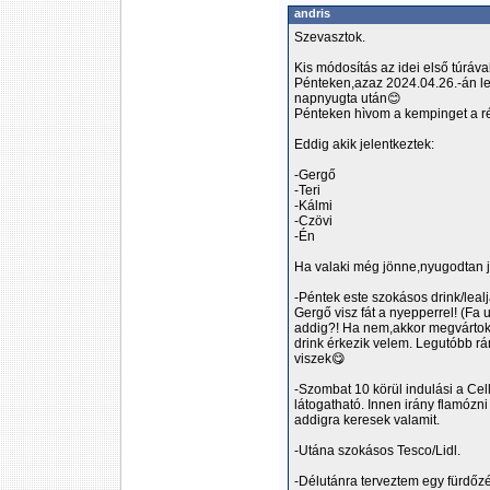
andris
Szevasztok.
Kis módosítás az idei első túráva
Pénteken,azaz 2024.04.26.-án les
napnyugta után😊
Pénteken hìvom a kempinget a ré
Eddig akik jelentkeztek:
-Gergő
-Teri
-Kálmi
-Czövi
-Én
Ha valaki még jönne,nyugodtan 
-Péntek este szokásos drink/lealj
Gergő visz fát a nyepperrel! (Fa
addig?! Ha nem,akkor megvárto
drink érkezik velem. Legutóbb rá
viszek😋
-Szombat 10 körül indulási a Ce
látogatható. Innen irány flamóz
addigra keresek valamit.
-Utána szokásos Tesco/Lidl.
-Délutánra terveztem egy fürdőz