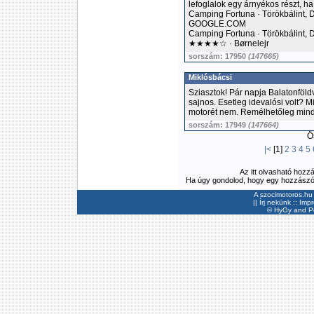
lefoglalok egy árnyékos részt, ha
Camping Fortuna · Törökbálint,
GOOGLE.COM
Camping Fortuna · Törökbálint,
★★★★☆ · Børnelejr
sorszám: 17950
(147665)
Miklósbácsi
Sziasztok! Pár napja Balatonföld
sajnos. Esetleg idevalósi volt? M
motorét nem. Remélhetőleg min
sorszám: 17949
(147664)
Ös
|<
[1]
2
3
4
5
Az itt olvasható hozz
Ha úgy gondolod, hogy egy hozzászólás
A szocimotoros.hu 
||
Írj nekünk
::
Imp
©
HyGy
and Pee