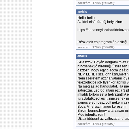
sorszám: 17976
(147693)
andris
Hello-bello.
Az idei első túra új helyszíne:
https://borzsonyiszabadidokozpo
Részletek és program érkezik😊
sorszám: 17975
(147692)
andris
Sziasztok. Egyéb dolgaim miatt 
nincsenek jó híreim😔Összesen 3
osztozni,hogy egy placcra 2 sát
NEM LEHET szallonnázni,mert ninc
Nem szeretem azt,ha valami így i
fejeződik be jól- Ilyenkor április
Na meg az ad hangulatot. Ha még 
sátorozni. Legfoglaltam ezt a 3 
inkább törlöm ezt a helyszínt!! A
túrát/találkozót és itt nincsene
sajnos elég rossz volt nekem az 
Bocs. A helyszínt még keresem!!
Bízom benne,hogy a társaság mint
Még jelentkezem!
Ui.:az időpont az változatlanul áp
sorszám: 17974
(147691)