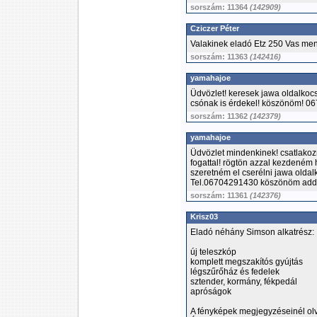
sorszám: 11364
(142909)
Cziczer Péter
Valakinek eladó Etz 250 Vas me
sorszám: 11363
(142416)
yamahajoe
Üdvözlet! keresek jawa oldalkocs
csónak is érdekel! köszönöm! 
sorszám: 11362
(142379)
yamahajoe
Üdvözlet mindenkinek! csatlakoz
fogattal! rögtön azzal kezdeném 
szeretném el cserélni jawa oldal
Tel.06704291430 köszönöm addig
sorszám: 11361
(142376)
Krisz03
Eladó néhány Simson alkatrész:
új teleszkóp
komplett megszakítós gyújtás
légszűrőház és fedelek
sztender, kormány, fékpedál
apróságok
A fényképek megjegyzéseinél olv