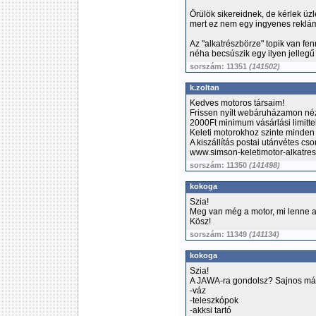
Örülök sikereidnek, de kérlek üz
mert ez nem egy ingyenes reklá
Az "alkatrészbörze" topik van fe
néha becsúszik egy ilyen jellegű
sorszám: 11351
(141502)
k.zoltan
Kedves motoros társaim!
Frissen nyílt webáruházamon nézz
2000Ft minimum vásárlási limittel
Keleti motorokhoz szinte minden a
A kiszállítás postai utánvétes cs
www.simson-keletimotor-alkatre
sorszám: 11350
(141498)
kokoga
Szia!
Meg van még a motor, mi lenne az
Kösz!
sorszám: 11349
(141134)
kokoga
Szia!
A JAWA-ra gondolsz? Sajnos már 
-váz
-teleszkópok
-akksi tartó