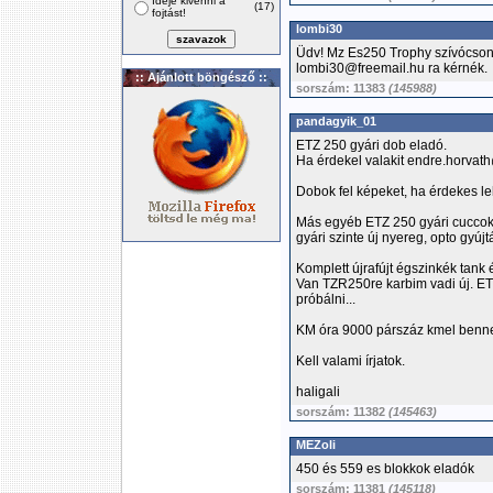
Ideje kivenni a
(17)
fojtást!
lombi30
Üdv! Mz Es250 Trophy szívócsonk
lombi30@freemail.hu ra kérnék.
:: Ajánlott böngésző ::
sorszám: 11383
(145988)
pandagyik_01
ETZ 250 gyári dob eladó.
Ha érdekel valakit endre.horva
Dobok fel képeket, ha érdekes le
Más egyéb ETZ 250 gyári cuccok i
gyári szinte új nyereg, opto gyújt
Komplett újrafújt égszinkék tank 
Van TZR250re karbim vadi új. ET
próbálni...
KM óra 9000 párszáz kmel benn
Kell valami írjatok.
haligali
sorszám: 11382
(145463)
MEZoli
450 és 559 es blokkok eladók
sorszám: 11381
(145118)