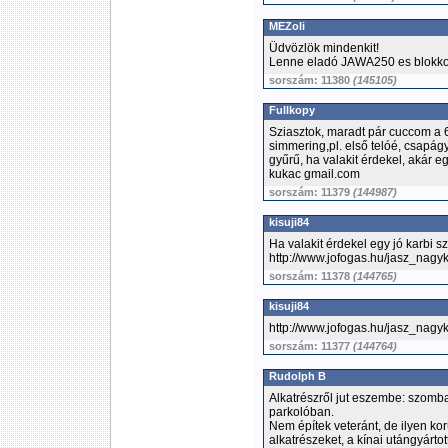
MEZoli
Üdvözlök mindenkit!
Lenne eladó JAWA250 es blokko
sorszám: 11380
(145105)
Fullkopy
Sziasztok, maradt pár cuccom a 6
simmering,pl. első telóé, csapá
gyűrű, ha valakit érdekel, akár eg
kukac gmail.com
sorszám: 11379
(144987)
kisuji84
Ha valakit érdekel egy jó karbi sz
http://www.jofogas.hu/jasz_na
sorszám: 11378
(144765)
kisuji84
http://www.jofogas.hu/jasz_na
sorszám: 11377
(144764)
Rudolph B
Alkatrészről jut eszembe: szom
parkolóban.
Nem építek veteránt, de ilyen ko
alkatrészeket, a kínai utángyártott