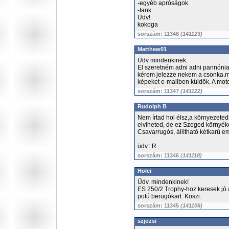
-egyéb apróságok
-tank
Üdv!
kokoga
sorszám: 11348
(141123)
Matthew01
Üdv mindenkinek.
El szeretném adni adni pannónia
kérem jelezze nekem a csonka.ma
képeket e-mailben küldök. A moto
sorszám: 11347
(141122)
Rudolph B
Nem írtad hol élsz,a környezetedb
elviheted, de ez Szeged környék
Csavarrugós, állítható kétkarú e
üdv.: R
sorszám: 11346
(141118)
Holci
Üdv. mindenkinek!
ES 250/2 Trophy-hoz keresek jó 
potú berugókart. Köszi.
sorszám: 11345
(141106)
szjozsi