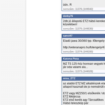
üdv.. R
sorszám: 11376
(144542)
derby76
2db jó állapotú ETZ hátsó kereke
közelében!
sorszám: 11375
(144530)
sanci47
Eladó jawa 30/360 typ. főtengely
http://veteranapro.hu/fotengely/
sorszám: 11374
(144150)
Katona Pista
MZ TS 125-höz honnan vegyek he
jár oda valami alu...
sorszám: 11373
(144028)
misu_ETZ
az alabbi ETZ MZ alkatrészek el
allapot hasznalt de jo nemsérült c
ETZ vagy MZ250/1 elsőkerék / d
ETZ féktárcsa
ETZ első kerék agy Tárcsafékes
Hátsó teleszkóp pár