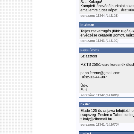
Szia Kokoga!
Komplett láncvédő burkolat alka
emailemre tudsz képet + árat kül
sorszám: 11344
(141101)
intelman
Teljes csavarrugós (több rugós) 
elvégzése céljából! Bontott, műk
sorszám: 11343
(141100)
papp.ferenc
Sziasztok!
MZ TS 250/1-esre keresnék ülést
papp.ferenc@gmail.com
Húsz-33-44-987
Üdv:
Feri
sorszám: 11342
(141086)
hks67
Eladó 125 ös cz jawa felújított he
csapszeg. Pesten a Tábori tunin
s.koly@citromail.hu
sorszám: 11341
(141070)
toylaci