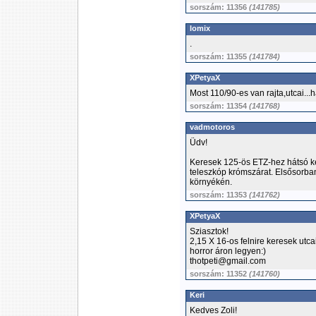
sorszám: 11356
(141785)
lomix
.
sorszám: 11355
(141784)
XPetyaX
Most 110/90-es van rajta,utcai...
sorszám: 11354
(141768)
vadmotoros
Üdv!
Keresek 125-ös ETZ-hez hátsó ke
teleszkóp krómszárat. Elsősorb
környékén.
sorszám: 11353
(141762)
XPetyaX
Sziasztok!
2,15 X 16-os felnire keresek utca
horror áron legyen:)
thotpeti@gmail.com
sorszám: 11352
(141760)
Keri
Kedves Zoli!