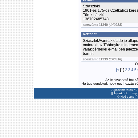
Sziasztok!
1961-es 175-ös Czetkához kere
Török László
+36702485748
sorszám: 11340
(140988)
Rettenet
Sziasztok!Vannak eladó jó állap
motorokhoz.Többnyire mindenem 
valakit érdekel e-mailben jelezz
bármit.
sorszám: 11339
(140918)
Ös
|<
[1]
2
3
4
5
Az itt olvasható hozz
Ha úgy gondolod, hogy egy hozzászólás
A szocimotoros.hu 
||
Írj nekünk
::
Imp
©
HyGy
and Pee