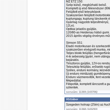
MZ ETZ 150:
Szép külső, megbízható belső.
Komplett új első fékrendszer (fő
Felújított első teleszkópok.
Szakszerűen felújított motorblokk
kuplungagy, kuplung lánckerék és
Gyárilag nagyobb teljesítményű,
12Le).
Optikai jeladós gyújtás.
120/80-as Heidenau hátsó gumi.
2015 április végéig érvényes mű
Simson S51:
Eladó motorikusan és szerkezetile
szakszerűen elvégzett munka, mi
Teljes blokk felújítás (hengerfúr
4-ik sebesség [gyári, nem utángyá
bejáratós.
Tirisztoros gyújtás, 12V-os rends
Teleszkóp felújítás, erősebb rugó
Széles, enduro kormány, kézvédő
Új enduro mintázatú gumiköpenye
Enduro vázmerevítők, fent vezetet
fékpedállal.
Fékpofák, komplett láncszett a gu
szilentek.
sorszám: 11369
(143706)
VGGábor
Szegeden holnap (25én) az Auch
sorszám: 11368
(143293)