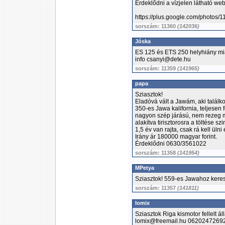
Érdeklődni a vízjelen látható we
https://plus.google.com/phot
sorszám: 11360
(142036)
Jóska
ES 125 és ETS 250 helyhiány mia
info csanyi@dete.hu
sorszám: 11359
(141965)
papa
Sziasztok!
Eladóvá vált a Jawám, aki találkoz
350-es Jawa kalifornia, teljesen fe
nagyon szép járású, nem rezeg m
alakítva tirisztorosra a töltése s
1,5 év van rajta, csak rá kell ülni
Irány ár 180000 magyar forint.
Érdeklődni 0630/3561022
sorszám: 11358
(141954)
MPetya
Sziasztok! 559-es Jawahoz keres
sorszám: 11357
(141811)
lomix
Sziasztok Riga kismotor fellelt ál
lomix@freemail.hu 0620247269