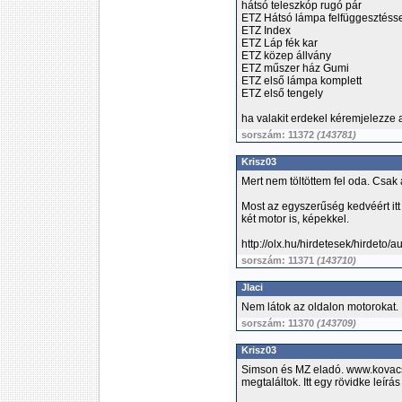
hátsó teleszkóp rugó pár
ETZ Hátsó lámpa felfüggesztéss
ETZ Index
ETZ Láp fék kar
ETZ közep állvány
ETZ műszer ház Gumi
ETZ első lámpa komplett
ETZ első tengely
ha valakit erdekel kéremjelezze
sorszám: 11372
(143781)
Krisz03
Mert nem töltöttem fel oda. Csak 
Most az egyszerűség kedvéért itt
két motor is, képekkel.
http://olx.hu/hirdetesek/hirdeto/a
sorszám: 11371
(143710)
Jlaci
Nem látok az oldalon motorokat.
sorszám: 11370
(143709)
Krisz03
Simson és MZ eladó. www.kovacs
megtaláltok. Itt egy rövidke leírás