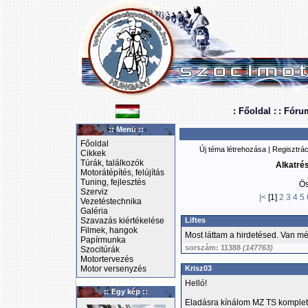
: Főoldal :
: Fóru
:: Menü ::
Főoldal
Új téma létrehozása
|
Regisztrác
Cikkek
Túrák, találkozók
Alkatré
Motorátépítés, felújítás
Tuning, fejlesztés
Ös
Szerviz
|<
[1]
2
3
4
5
Vezetéstechnika
Galéria
Szavazás kiértékelése
Liftes
Filmek, hangok
Most láttam a hirdetésed. Van m
Papírmunka
sorszám: 11388
(147763)
Szocitúrák
Motortervezés
Motor versenyzés
Krisz03
Helló!
:: Egy kép ::
Eladásra kínálom MZ TS komplett