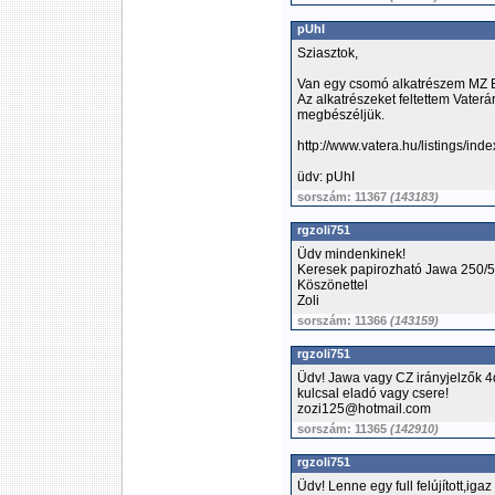
pUhI
Sziasztok,
Van egy csomó alkatrészem MZ E
Az alkatrészeket feltettem Vaterár
megbészéljük.
http://www.vatera.hu/listings/in
üdv: pUhI
sorszám: 11367
(143183)
rgzoli751
Üdv mindenkinek!
Keresek papirozható Jawa 250/5
Köszönettel
Zoli
sorszám: 11366
(143159)
rgzoli751
Üdv! Jawa vagy CZ irányjelzők 4
kulcsal eladó vagy csere!
zozi125@hotmail.com
sorszám: 11365
(142910)
rgzoli751
Üdv! Lenne egy full felújított,i