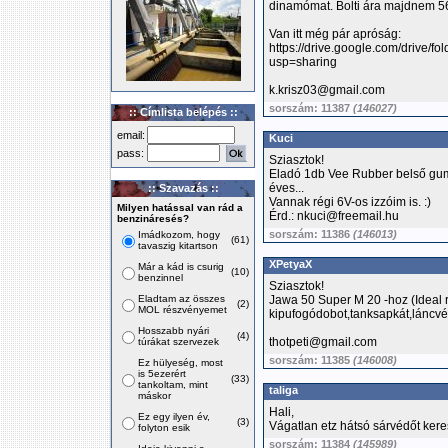
dinamómat. Bolti ára majdnem 56e
Van itt még pár apróság:
https://drive.google.com/driv
usp=sharing
k.krisz03@gmail.com
sorszám: 11387
(146027)
:: Címlista belépés ::
email:
Kuci
pass:
Sziasztok!
Eladó 1db Vee Rubber belső gum
éves...
:: Szavazás ::
Vannak régi 6V-os izzóim is. :)
Milyen hatással van rád a
Érd.: nkuci@freemail.hu
benzináresés?
sorszám: 11386
(146013)
Imádkozom, hogy
(61)
tavaszig kitartson
XPetyaX
Már a kád is csurig
(10)
benzinnel
Sziasztok!
Eladtam az összes
Jawa 50 Super M 20 -hoz (Ideal 
(2)
MOL részvényemet
kipufogódobot,tanksapkát,láncvéd
Hosszabb nyári
(4)
thotpeti@gmail.com
túrákat szervezek
sorszám: 11385
(146008)
Ez hülyeség, most
is 5ezerért
(33)
tankoltam, mint
taliga
máskor
Hali,
Ez egy ilyen év,
(3)
Vágatlan etz hátsó sárvédőt ker
folyton esik
sorszám: 11384
(145989)