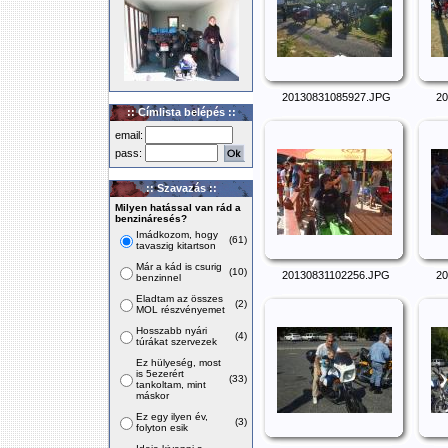
20130831085927.JPG
20
:: Címlista belépés ::
email:
pass:
:: Szavazás ::
Milyen hatással van rád a
benzináresés?
Imádkozom, hogy
(61)
tavaszig kitartson
Már a kád is csurig
(10)
20130831102256.JPG
20
benzinnel
Eladtam az összes
(2)
MOL részvényemet
Hosszabb nyári
(4)
túrákat szervezek
Ez hülyeség, most
is 5ezerért
(33)
tankoltam, mint
máskor
Ez egy ilyen év,
(3)
folyton esik