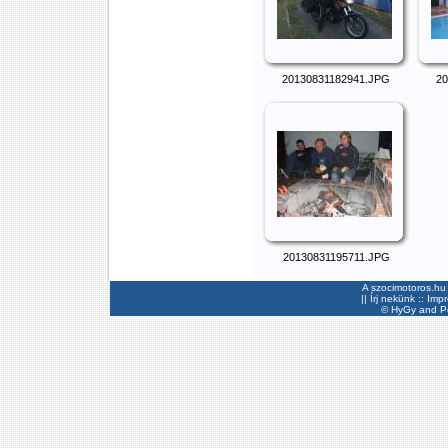
20130831182941.JPG
20
20130831195711.JPG
A szocimotoros.hu 
||
Írj nekünk
::
Imp
©
HyGy
and Pee