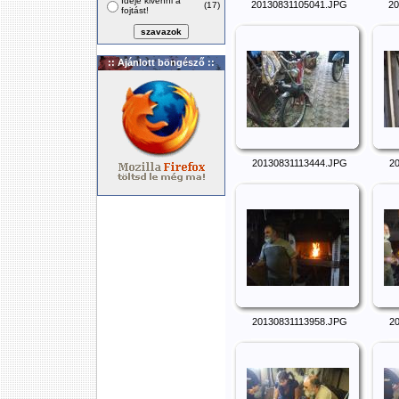
Ideje kivenni a
20130831105041.JPG
20
(17)
fojtást!
:: Ajánlott böngésző ::
20130831113444.JPG
2
20130831113958.JPG
2