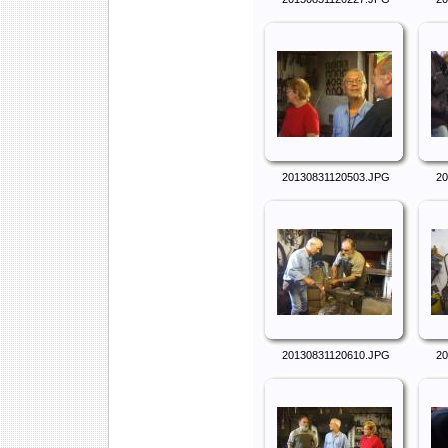
20130831120503.JPG
20
20130831120610.JPG
20