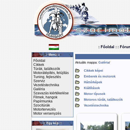
: Főoldal :
: Fóru
:: Menü ::
Főoldal
Aktuális mappa:
Galéria
/
Cikkek
Túrák, találkozók
Cikkek képei
Motorátépítés, felújítás
Emberek és motorok
Tuning, fejlesztés
Szerviz
Háttérképek
Vezetéstechnika
Kiállítások
Galéria
Szavazás kiértékelése
Motor típusok
Filmek, hangok
Motoros túrák, találkozók
Papírmunka
Szocitúrák
Vezetéstechnika
Motortervezés
Motor versenyzés
:: Egy kép ::