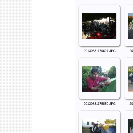
20130831170627.JPG
20
20130831175850.JPG
20