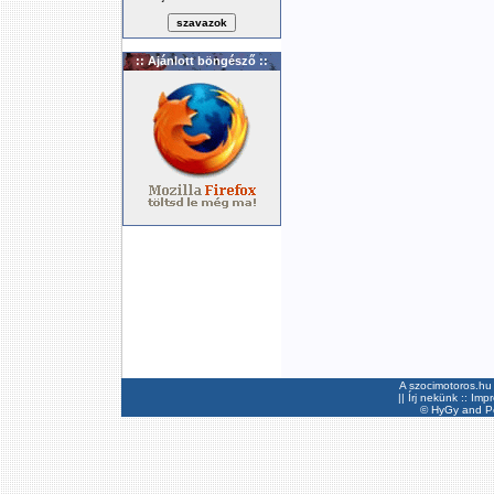
:: Ajánlott böngésző ::
A szocimotoros.hu 
||
Írj nekünk
::
Imp
©
HyGy
and Pee