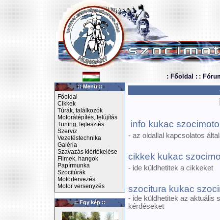
: Főoldal :
: Fóru
:: Menü ::
Főoldal
Cikkek
Túrák, találkozók
Motorátépítés, felújítás
info kukac szocimoto
Tuning, fejlesztés
Szerviz
- az oldallal kapcsolatos ált
Vezetéstechnika
Galéria
Szavazás kiértékelése
cikkek kukac szocimo
Filmek, hangok
Papírmunka
- ide küldhetitek a cikkeket
Szocitúrák
Motortervezés
Motor versenyzés
szocitura kukac szoc
- ide küldhetitek az aktuáli
:: Egy kép ::
kérdéseket