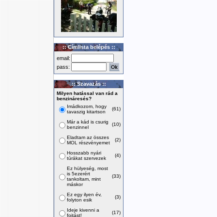
:: Címlista belépés ::
email:
pass:
:: Szavazás ::
Milyen hatással van rád a
benzináresés?
Imádkozom, hogy
(61)
tavaszig kitartson
Már a kád is csurig
(10)
benzinnel
Eladtam az összes
(2)
MOL részvényemet
Hosszabb nyári
(4)
túrákat szervezek
Ez hülyeség, most
is 5ezerért
(33)
tankoltam, mint
máskor
Ez egy ilyen év,
(3)
folyton esik
Ideje kivenni a
(17)
fojtást!