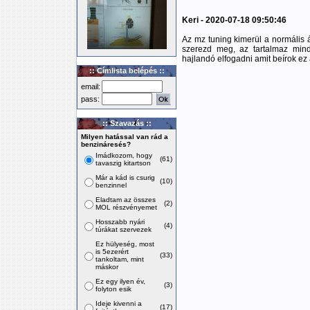
Keri - 2020-07-18 09:50:46
Az mz tuning kimerül a normális 
szerezd meg, az tartalmaz mind
hajlandó elfogadni amit beírok ez
:: Címlista belépés ::
email:
pass:
:: Szavazás ::
Milyen hatással van rád a
benzináresés?
Imádkozom, hogy
(61)
tavaszig kitartson
Már a kád is csurig
(10)
benzinnel
Eladtam az összes
(2)
MOL részvényemet
Hosszabb nyári
(4)
túrákat szervezek
Ez hülyeség, most
is 5ezerért
(33)
tankoltam, mint
máskor
Ez egy ilyen év,
(3)
folyton esik
Ideje kivenni a
(17)