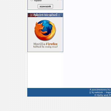
fojtást!
:: Ajánlott böngésző ::
A szocimotoros.hu 
||
Írj nekünk
::
Imp
©
HyGy
and Pee