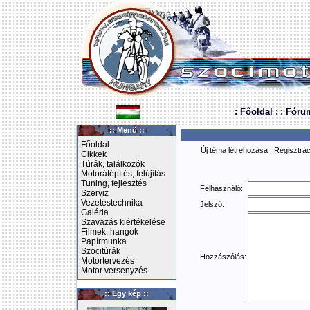
: Főoldal :
: Fóru
:: Menü ::
Főoldal
Új téma létrehozása
|
Regisztrác
Cikkek
Túrák, találkozók
Motorátépítés, felújítás
Tuning, fejlesztés
Felhasználó:
Szerviz
Vezetéstechnika
Jelszó:
Galéria
Szavazás kiértékelése
Filmek, hangok
Papírmunka
Szocitúrák
Hozzászólás:
Motortervezés
Motor versenyzés
:: Egy kép ::