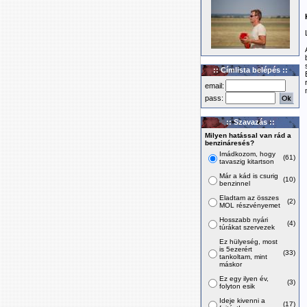
:: Címlista belépés ::
email:
pass:
:: Szavazás ::
Milyen hatással van rád a
benzináresés?
Imádkozom, hogy
(61)
tavaszig kitartson
Már a kád is csurig
(10)
benzinnel
Eladtam az összes
(2)
MOL részvényemet
Hosszabb nyári
(4)
túrákat szervezek
Ez hülyeség, most
is 5ezerért
(33)
tankoltam, mint
máskor
Ez egy ilyen év,
(3)
folyton esik
Ideje kivenni a
(17)