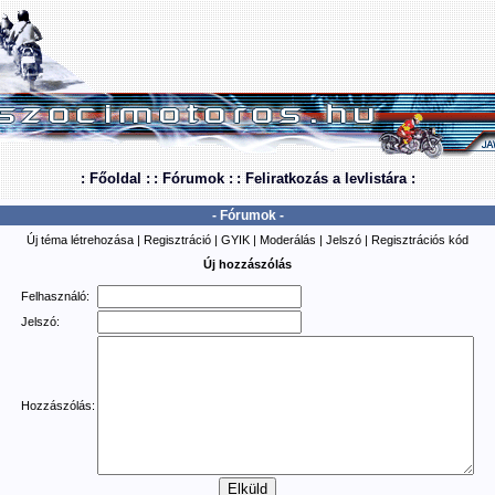
: Főoldal :
: Fórumok :
: Feliratkozás a levlistára :
- Fórumok -
Új téma létrehozása
|
Regisztráció
|
GYIK
|
Moderálás
|
Jelszó
|
Regisztrációs kód
Új hozzászólás
Felhasználó:
Jelszó:
Hozzászólás: