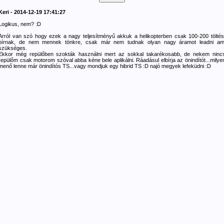
Keri - 2014-12-19 17:41:27
Logikus, nem? :D
Arról van szó hogy ezek a nagy teljesítményű akkuk a helikopterben csak 100-200 töltés
bírnak, de nem mennek tönkre, csak már nem tudnak olyan nagy áramot leadni am
szükséges.
Ekkor még repülőben szokták használni mert az sokkal takarékosabb, de nekem ninc
repülőm csak motorom szóval abba kéne bele aplikálni. Ráadásul elbírja az önindítót...milye
menő lenne már önindítós TS...vagy mondjuk egy hibrid TS :D najó megyek lefeküdni :D