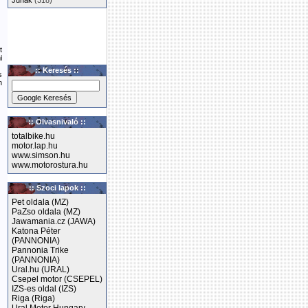
Junak
(318)
t
i
:: Keresés ::
s
n
:: Olvasnivaló ::
totalbike.hu
motor.lap.hu
www.simson.hu
www.motorostura.hu
:: Szoci lapok ::
Pet oldala (MZ)
PaZso oldala (MZ)
Jawamania.cz (JAWA)
Katona Péter
(PANNONIA)
Pannonia Trike
(PANNONIA)
Ural.hu (URAL)
Csepel motor (CSEPEL)
IZS-es oldal (IZS)
Riga (Riga)