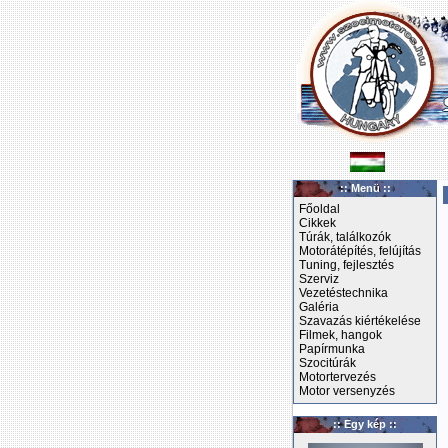
:: Menü ::
Főoldal
Cikkek
Túrák, találkozók
Motorátépítés, felújítás
Tuning, fejlesztés
Szerviz
Vezetéstechnika
Galéria
Szavazás kiértékelése
Filmek, hangok
Papírmunka
Szocitúrák
Motortervezés
Motor versenyzés
:: Egy kép ::