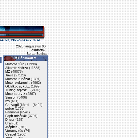
2026. augusztus 06.
csütörtök
Berta, Bettina
:: Fórumok ::
Motoros túra
(17998)
Alkatrészbörze
(11388)
MZ
(49078)
Jawa
(27120)
Motoros ruházat
(1391)
Motor elektroni...
(4962)
Oldalkocsi, kul...
(1999)
Tuning, fejlesz...
(2476)
Motorszervíz
(2867)
Simson
(3406)
Izs
(611)
Csevegő (kötetl...
(8494)
police
(1763)
Pannónia
(6541)
Papír mizériák
(3707)
Dnepr
(125)
Ural
(61)
Átépítés
(910)
Versenyzés
(74)
Csepel
(1960)