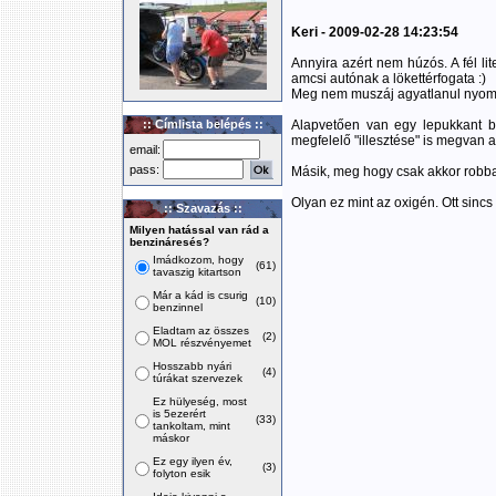
Keri - 2009-02-28 14:23:54
Annyira azért nem húzós. A fél li
amcsi autónak a lökettérfogata :)
Meg nem muszáj agyatlanul nyomn
:: Címlista belépés ::
Alapvetően van egy lepukkant b
megfelelő "illesztése" is megvan a
email:
pass:
Másik, meg hogy csak akkor robba
Olyan ez mint az oxigén. Ott sinc
:: Szavazás ::
Milyen hatással van rád a
benzináresés?
Imádkozom, hogy
(61)
tavaszig kitartson
Már a kád is csurig
(10)
benzinnel
Eladtam az összes
(2)
MOL részvényemet
Hosszabb nyári
(4)
túrákat szervezek
Ez hülyeség, most
is 5ezerért
(33)
tankoltam, mint
máskor
Ez egy ilyen év,
(3)
folyton esik