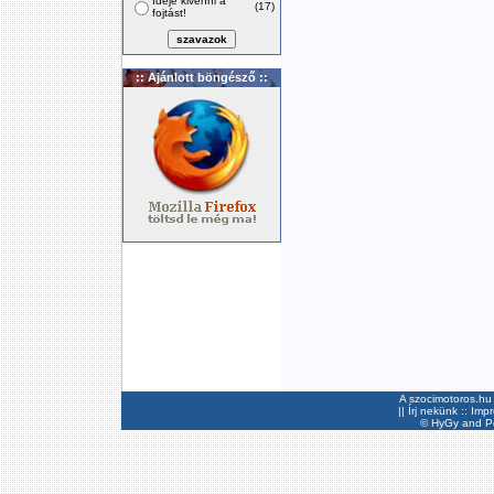
Ideje kivenni a
(17)
fojtást!
:: Ajánlott böngésző ::
A szocimotoros.hu 
||
Írj nekünk
::
Imp
©
HyGy
and Pee