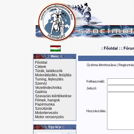
: Főoldal :
: Fóru
:: Menü ::
Főoldal
Új téma létrehozása
|
Regisztrác
Cikkek
Túrák, találkozók
Motorátépítés, felújítás
Tuning, fejlesztés
Felhasználó:
Szerviz
Vezetéstechnika
Jelszó:
Galéria
Szavazás kiértékelése
Filmek, hangok
Papírmunka
Szocitúrák
Hozzászólás:
Motortervezés
Motor versenyzés
:: Egy kép ::