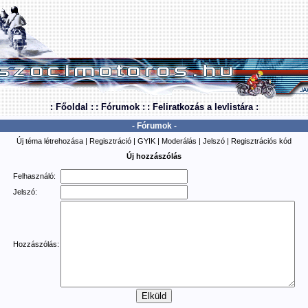
: Főoldal :
: Fórumok :
: Feliratkozás a levlistára :
- Fórumok -
Új téma létrehozása
|
Regisztráció
|
GYIK
|
Moderálás
|
Jelszó
|
Regisztrációs kód
Új hozzászólás
Felhasználó:
Jelszó:
Hozzászólás: