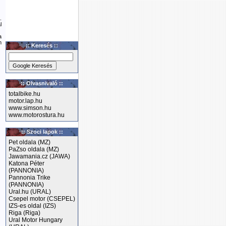
.
l
a
m
:: Keresés ::
:: Olvasnivaló ::
totalbike.hu
motor.lap.hu
www.simson.hu
www.motorostura.hu
:: Szoci lapok ::
Pet oldala (MZ)
PaZso oldala (MZ)
Jawamania.cz (JAWA)
Katona Péter
(PANNONIA)
Pannonia Trike
(PANNONIA)
Ural.hu (URAL)
Csepel motor (CSEPEL)
IZS-es oldal (IZS)
Riga (Riga)
Ural Motor Hungary