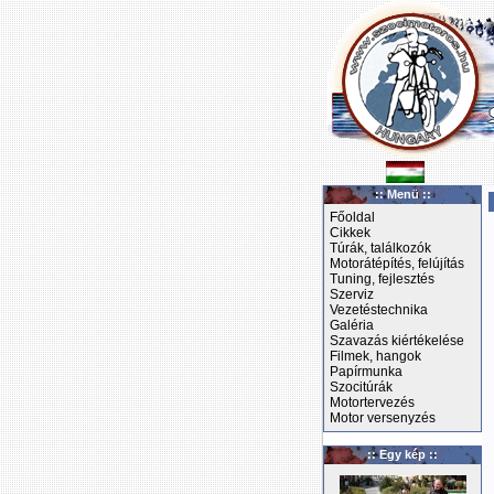
:: Menü ::
Főoldal
Cikkek
Túrák, találkozók
Motorátépítés, felújítás
Tuning, fejlesztés
Szerviz
Vezetéstechnika
Galéria
Szavazás kiértékelése
Filmek, hangok
Papírmunka
Szocitúrák
Motortervezés
Motor versenyzés
:: Egy kép ::