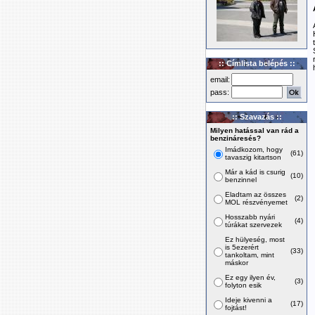
:: Címlista belépés ::
email:
pass:
:: Szavazás ::
Milyen hatással van rád a
benzináresés?
Imádkozom, hogy
(61)
tavaszig kitartson
Már a kád is csurig
(10)
benzinnel
Eladtam az összes
(2)
MOL részvényemet
Hosszabb nyári
(4)
túrákat szervezek
Ez hülyeség, most
is 5ezerért
(33)
tankoltam, mint
máskor
Ez egy ilyen év,
(3)
folyton esik
Ideje kivenni a
(17)
fojtást!