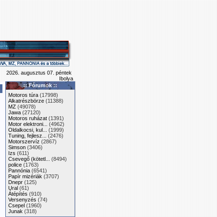
2026. augusztus 07. péntek
Ibolya
:: Fórumok ::
Motoros túra
(17998)
Alkatrészbörze
(11388)
MZ
(49078)
Jawa
(27120)
Motoros ruházat
(1391)
Motor elektroni...
(4962)
Oldalkocsi, kul...
(1999)
Tuning, fejlesz...
(2476)
Motorszervíz
(2867)
Simson
(3406)
Izs
(611)
Csevegő (kötetl...
(8494)
police
(1763)
Pannónia
(6541)
Papír mizériák
(3707)
Dnepr
(125)
Ural
(61)
Átépítés
(910)
Versenyzés
(74)
Csepel
(1960)
Junak
(318)