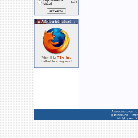
Ideje kivenni a
(17)
fojtást!
:: Ajánlott böngésző ::
A szocimotoros.hu 
||
Írj nekünk
::
Imp
©
HyGy
and Pee