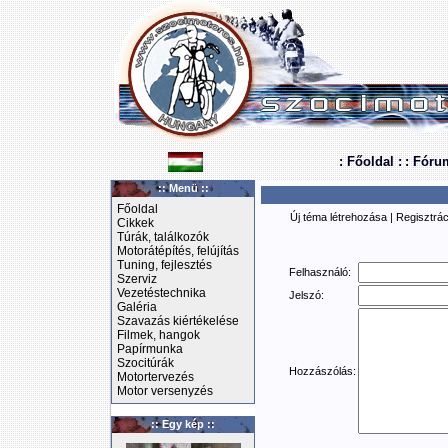
: Főoldal :
: Fóru
:: Menü ::
Főoldal
Új téma létrehozása
|
Regisztrác
Cikkek
Túrák, találkozók
Motorátépítés, felújítás
Tuning, fejlesztés
Felhasználó:
Szerviz
Vezetéstechnika
Jelszó:
Galéria
Szavazás kiértékelése
Filmek, hangok
Papírmunka
Szocitúrák
Hozzászólás:
Motortervezés
Motor versenyzés
:: Egy kép ::