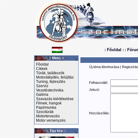
: Főoldal :
: Fóru
:: Menü ::
Főoldal
Új téma létrehozása
|
Regisztrác
Cikkek
Túrák, találkozók
Motorátépítés, felújítás
Tuning, fejlesztés
Felhasználó:
Szerviz
Jelszó:
Vezetéstechnika
Galéria
Szavazás kiértékelése
Filmek, hangok
Papírmunka
Szocitúrák
Hozzászólás:
Motortervezés
Motor versenyzés
:: Egy kép ::