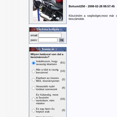
Bohumil250 - 2008-02-28 08:57:45
Köszönöm a segítséget,most már c
beszámolok.
:: Címlista belépés ::
email:
pass:
:: Szavazás ::
Milyen hatással van rád a
benzináresés?
Imádkozom, hogy
(61)
tavaszig kitartson
Már a kád is csurig
(10)
benzinnel
Eladtam az összes
(2)
MOL részvényemet
Hosszabb nyári
(4)
túrákat szervezek
Ez hülyeség, most
is 5ezerért
(33)
tankoltam, mint
máskor
Ez egy ilyen év,
(3)
folyton esik