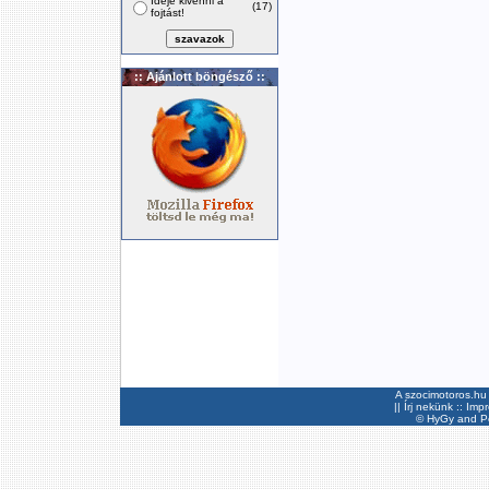
Ideje kivenni a
(17)
fojtást!
:: Ajánlott böngésző ::
A szocimotoros.hu 
||
Írj nekünk
::
Imp
©
HyGy
and Pee