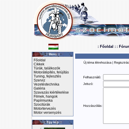
: Főoldal :
: Fóru
:: Menü ::
Főoldal
Új téma létrehozása
|
Regisztrác
Cikkek
Túrák, találkozók
Motorátépítés, felújítás
Tuning, fejlesztés
Felhasználó:
Szerviz
Jelszó:
Vezetéstechnika
Galéria
Szavazás kiértékelése
Filmek, hangok
Papírmunka
Szocitúrák
Hozzászólás:
Motortervezés
Motor versenyzés
:: Egy kép ::