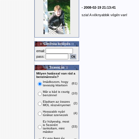
- 2008-02-19 21:13:41
szia! A véknyabbik végén van!
:: Címlista belépés ::
email:
pass:
:: Szavazás ::
Milyen hatással van rád a
benzináresés?
Imádkozom, hogy
(61)
tavaszig kitartson
Már a kád is csurig
(10)
benzinnel
Eladtam az összes
(2)
MOL részvényemet
Hosszabb nyári
(4)
túrákat szervezek
Ez hülyeség, most
is 5ezerért
(33)
tankoltam, mint
máskor
Ez egy ilyen év,