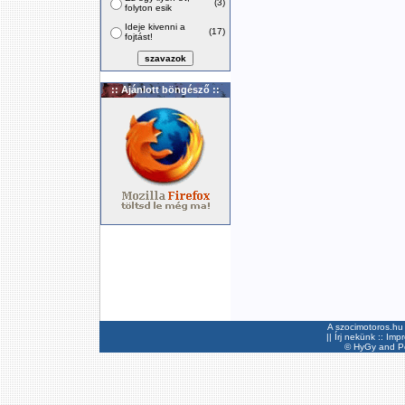
(3)
folyton esik
Ideje kivenni a
(17)
fojtást!
:: Ajánlott böngésző ::
A szocimotoros.hu 
||
Írj nekünk
::
Imp
©
HyGy
and Pee