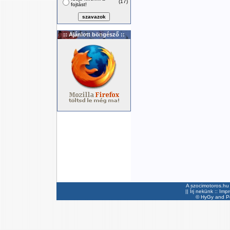
(17)
fojtást!
:: Ajánlott böngésző ::
A szocimotoros.hu 
||
Írj nekünk
::
Imp
©
HyGy
and Pee