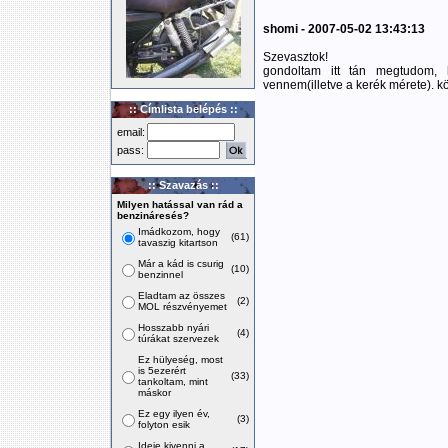
shomi - 2007-05-02 13:43:13
Szevasztok!
gondoltam itt tán megtudom,
vennem(illetve a kerék mérete). k
:: Címlista belépés ::
email:
pass:
:: Szavazás ::
Milyen hatással van rád a
benzináresés?
Imádkozom, hogy
(61)
tavaszig kitartson
Már a kád is csurig
(10)
benzinnel
Eladtam az összes
(2)
MOL részvényemet
Hosszabb nyári
(4)
túrákat szervezek
Ez hülyeség, most
is 5ezerért
(33)
tankoltam, mint
máskor
Ez egy ilyen év,
(3)
folyton esik
Ideje kivenni a