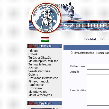
: Főoldal :
: Fóru
:: Menü ::
Főoldal
Új téma létrehozása
|
Regisztrác
Cikkek
Túrák, találkozók
Motorátépítés, felújítás
Tuning, fejlesztés
Felhasználó:
Szerviz
Vezetéstechnika
Jelszó:
Galéria
Szavazás kiértékelése
Filmek, hangok
Papírmunka
Szocitúrák
Hozzászólás:
Motortervezés
Motor versenyzés
:: Egy kép ::