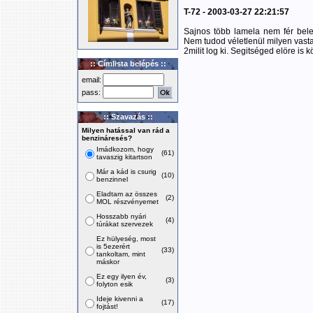
T-72 - 2003-03-27 22:21:57
Sajnos több lamela nem fér bele 
Nem tudod véletlenül milyen vasta
2milit log ki. Segitséged elöre is k
:: Címlista belépés ::
email:
pass:
:: Szavazás ::
Milyen hatással van rád a
benzináresés?
Imádkozom, hogy
(61)
tavaszig kitartson
Már a kád is csurig
(10)
benzinnel
Eladtam az összes
(2)
MOL részvényemet
Hosszabb nyári
(4)
túrákat szervezek
Ez hülyeség, most
is 5ezerért
(33)
tankoltam, mint
máskor
Ez egy ilyen év,
(3)
folyton esik
Ideje kivenni a
(17)
fojtást!