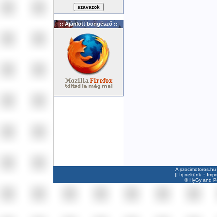
:: Ajánlott böngésző ::
A szocimotoros.hu 
||
Írj nekünk
::
Imp
©
HyGy
and Pee