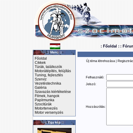
: Főoldal :
: Fóru
:: Menü ::
Főoldal
Új téma létrehozása
|
Regisztrác
Cikkek
Túrák, találkozók
Motorátépítés, felújítás
Tuning, fejlesztés
Felhasználó:
Szerviz
Vezetéstechnika
Jelszó:
Galéria
Szavazás kiértékelése
Filmek, hangok
Papírmunka
Szocitúrák
Hozzászólás:
Motortervezés
Motor versenyzés
:: Egy kép ::