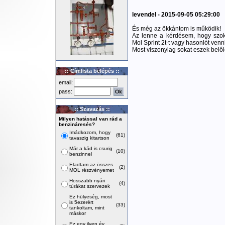
levendel - 2015-09-05 05:29:00
És még az ökkántom is működik!
Az lenne a kérdésem, hogy szok
Mol Sprint 2t-t vagy hasonlót ven
Most viszonylag sokat eszek belő
:: Címlista belépés ::
email:
pass:
:: Szavazás ::
Milyen hatással van rád a
benzináresés?
Imádkozom, hogy
(61)
tavaszig kitartson
Már a kád is csurig
(10)
benzinnel
Eladtam az összes
(2)
MOL részvényemet
Hosszabb nyári
(4)
túrákat szervezek
Ez hülyeség, most
is 5ezerért
(33)
tankoltam, mint
máskor
Ez egy ilyen év,