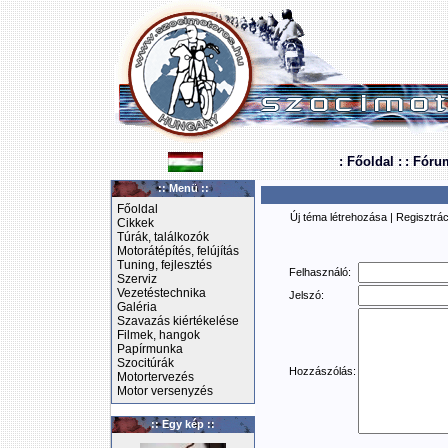
: Főoldal :
: Fóru
:: Menü ::
Főoldal
Új téma létrehozása
|
Regisztrác
Cikkek
Túrák, találkozók
Motorátépítés, felújítás
Tuning, fejlesztés
Felhasználó:
Szerviz
Vezetéstechnika
Jelszó:
Galéria
Szavazás kiértékelése
Filmek, hangok
Papírmunka
Szocitúrák
Hozzászólás:
Motortervezés
Motor versenyzés
:: Egy kép ::