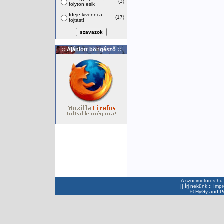
(3)
folyton esik
Ideje kivenni a
(17)
fojtást!
:: Ajánlott böngésző ::
A szocimotoros.hu 
||
Írj nekünk
::
Imp
©
HyGy
and Pee