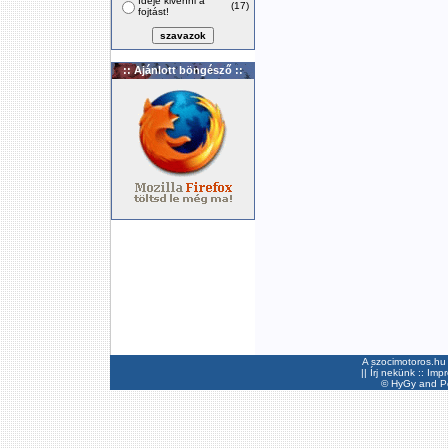
Ideje kivenni a
(17)
fojtást!
:: Ajánlott böngésző ::
A szocimotoros.hu 
||
Írj nekünk
::
Imp
©
HyGy
and Pee