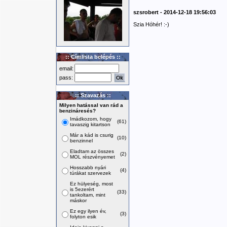
szsrobert - 2014-12-18 19:56:03
Szia Hóhér! :-)
:: Címlista belépés ::
email:
pass:
:: Szavazás ::
Milyen hatással van rád a
benzináresés?
Imádkozom, hogy
(61)
tavaszig kitartson
Már a kád is csurig
(10)
benzinnel
Eladtam az összes
(2)
MOL részvényemet
Hosszabb nyári
(4)
túrákat szervezek
Ez hülyeség, most
is 5ezerért
(33)
tankoltam, mint
máskor
Ez egy ilyen év,
(3)
folyton esik