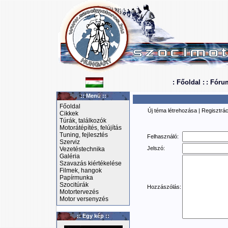
: Főoldal :
: Fóru
:: Menü ::
Főoldal
Új téma létrehozása
|
Regisztrác
Cikkek
Túrák, találkozók
Motorátépítés, felújítás
Tuning, fejlesztés
Felhasználó:
Szerviz
Jelszó:
Vezetéstechnika
Galéria
Szavazás kiértékelése
Filmek, hangok
Papírmunka
Szocitúrák
Hozzászólás:
Motortervezés
Motor versenyzés
:: Egy kép ::