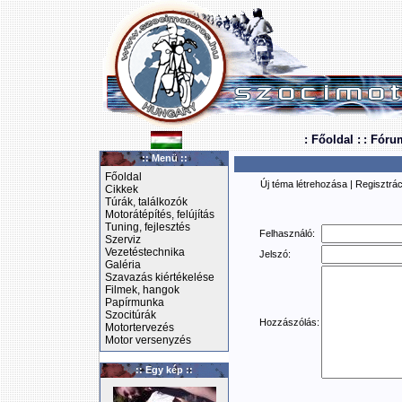
: Főoldal :
: Fóru
:: Menü ::
Főoldal
Új téma létrehozása
|
Regisztrác
Cikkek
Túrák, találkozók
Motorátépítés, felújítás
Tuning, fejlesztés
Felhasználó:
Szerviz
Vezetéstechnika
Jelszó:
Galéria
Szavazás kiértékelése
Filmek, hangok
Papírmunka
Szocitúrák
Hozzászólás:
Motortervezés
Motor versenyzés
:: Egy kép ::