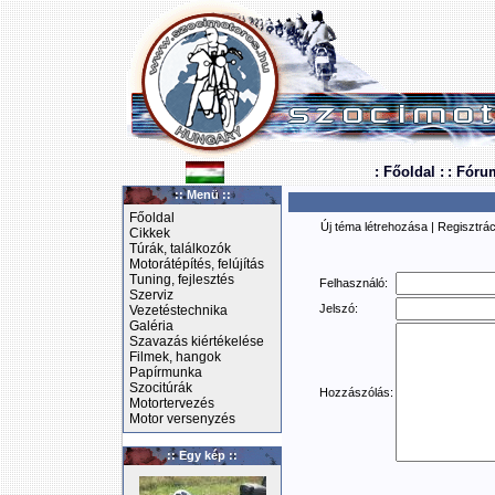
: Főoldal :
: Fóru
:: Menü ::
Főoldal
Új téma létrehozása
|
Regisztrác
Cikkek
Túrák, találkozók
Motorátépítés, felújítás
Tuning, fejlesztés
Felhasználó:
Szerviz
Jelszó:
Vezetéstechnika
Galéria
Szavazás kiértékelése
Filmek, hangok
Papírmunka
Szocitúrák
Hozzászólás:
Motortervezés
Motor versenyzés
:: Egy kép ::