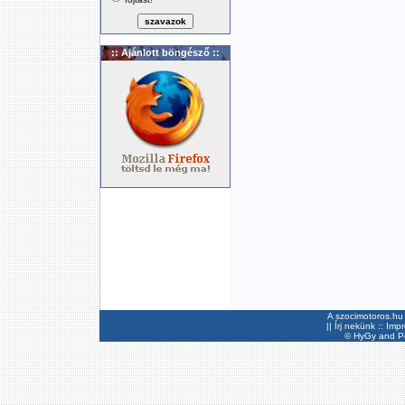
:: Ajánlott böngésző ::
A szocimotoros.hu 
||
Írj nekünk
::
Imp
©
HyGy
and Pee