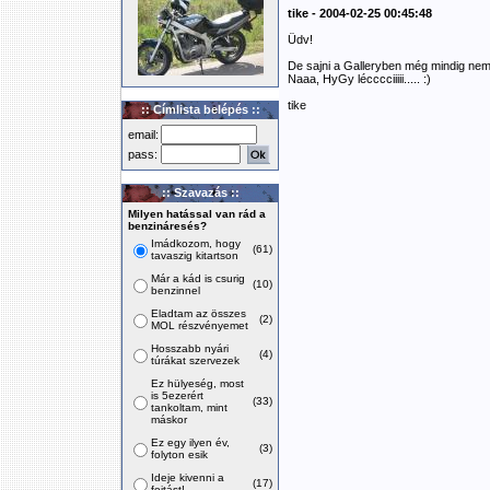
tike - 2004-02-25 00:45:48
Üdv!
De sajni a Galleryben még mindig ne
Naaa, HyGy lécccciiiii..... :)
tike
:: Címlista belépés ::
email:
pass:
:: Szavazás ::
Milyen hatással van rád a
benzináresés?
Imádkozom, hogy
(61)
tavaszig kitartson
Már a kád is csurig
(10)
benzinnel
Eladtam az összes
(2)
MOL részvényemet
Hosszabb nyári
(4)
túrákat szervezek
Ez hülyeség, most
is 5ezerért
(33)
tankoltam, mint
máskor
Ez egy ilyen év,
(3)
folyton esik
Ideje kivenni a
(17)
fojtást!