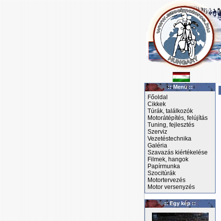
:: Menü ::
Főoldal
Cikkek
Túrák, találkozók
Motorátépítés, felújítás
Tuning, fejlesztés
Szerviz
Vezetéstechnika
Galéria
Szavazás kiértékelése
Filmek, hangok
Papírmunka
Szocitúrák
Motortervezés
Motor versenyzés
:: Egy kép ::