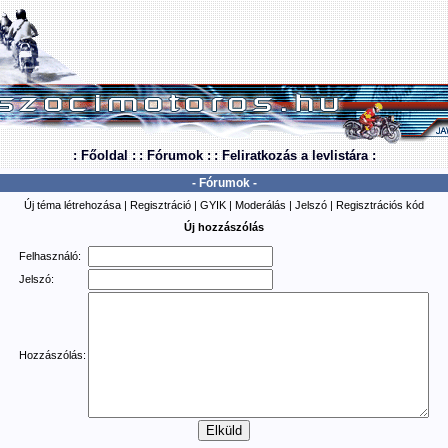
: Főoldal :
: Fórumok :
: Feliratkozás a levlistára :
- Fórumok -
Új téma létrehozása
|
Regisztráció
|
GYIK
|
Moderálás
|
Jelszó
|
Regisztrációs kód
Új hozzászólás
Felhasználó:
Jelszó:
Hozzászólás: