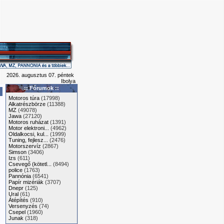
2026. augusztus 07. péntek
Ibolya
:: Fórumok ::
Motoros túra
(17998)
Alkatrészbörze
(11388)
MZ
(49078)
Jawa
(27120)
Motoros ruházat
(1391)
Motor elektroni...
(4962)
Oldalkocsi, kul...
(1999)
Tuning, fejlesz...
(2476)
Motorszervíz
(2867)
Simson
(3406)
Izs
(611)
Csevegő (kötetl...
(8494)
police
(1763)
Pannónia
(6541)
Papír mizériák
(3707)
Dnepr
(125)
Ural
(61)
Átépítés
(910)
Versenyzés
(74)
Csepel
(1960)
Junak
(318)