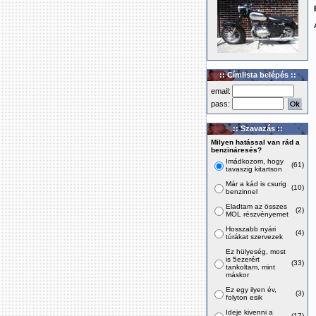
:: Címlista belépés ::
email:
pass:
:: Szavazás ::
Milyen hatással van rád a
benzináresés?
Imádkozom, hogy
(61)
tavaszig kitartson
Már a kád is csurig
(10)
benzinnel
Eladtam az összes
(2)
MOL részvényemet
Hosszabb nyári
(4)
túrákat szervezek
Ez hülyeség, most
is 5ezerért
(33)
tankoltam, mint
máskor
Ez egy ilyen év,
(3)
folyton esik
Ideje kivenni a
(17)