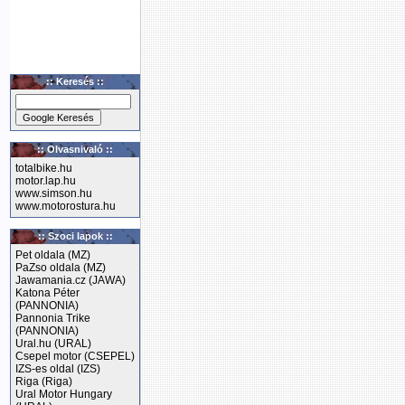
:: Keresés ::
:: Olvasnivaló ::
totalbike.hu
motor.lap.hu
www.simson.hu
www.motorostura.hu
:: Szoci lapok ::
Pet oldala (MZ)
PaZso oldala (MZ)
Jawamania.cz (JAWA)
Katona Péter
(PANNONIA)
Pannonia Trike
(PANNONIA)
Ural.hu (URAL)
Csepel motor (CSEPEL)
IZS-es oldal (IZS)
Riga (Riga)
Ural Motor Hungary