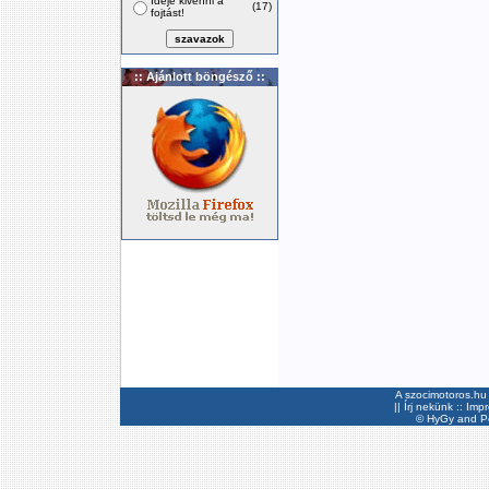
Ideje kivenni a
(17)
fojtást!
:: Ajánlott böngésző ::
A szocimotoros.hu 
||
Írj nekünk
::
Imp
©
HyGy
and Pee