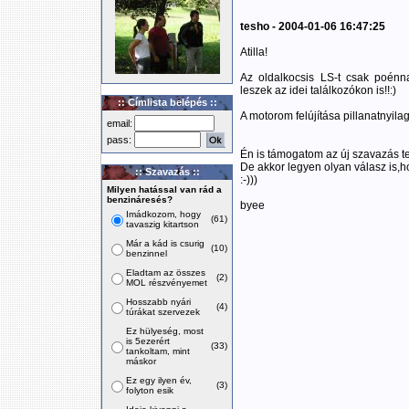
tesho - 2004-01-06 16:47:25
Atilla!
Az oldalkocsis LS-t csak poénn
leszek az idei találkozókon is!!:)
:: Címlista belépés ::
A motorom felújítása pillanatnyila
email:
pass:
Én is támogatom az új szavazás te
De akkor legyen olyan válasz is,
:: Szavazás ::
:-)))
Milyen hatással van rád a
benzináresés?
byee
Imádkozom, hogy
(61)
tavaszig kitartson
Már a kád is csurig
(10)
benzinnel
Eladtam az összes
(2)
MOL részvényemet
Hosszabb nyári
(4)
túrákat szervezek
Ez hülyeség, most
is 5ezerért
(33)
tankoltam, mint
máskor
Ez egy ilyen év,
(3)
folyton esik