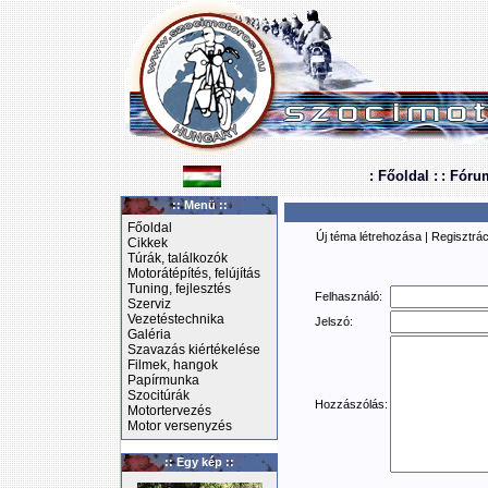
: Főoldal :
: Fóru
:: Menü ::
Főoldal
Új téma létrehozása
|
Regisztrác
Cikkek
Túrák, találkozók
Motorátépítés, felújítás
Tuning, fejlesztés
Felhasználó:
Szerviz
Vezetéstechnika
Jelszó:
Galéria
Szavazás kiértékelése
Filmek, hangok
Papírmunka
Szocitúrák
Hozzászólás:
Motortervezés
Motor versenyzés
:: Egy kép ::