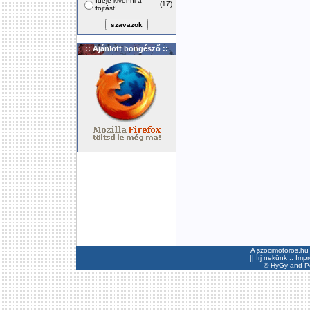
Ideje kivenni a
(17)
fojtást!
:: Ajánlott böngésző ::
A szocimotoros.hu 
||
Írj nekünk
::
Imp
©
HyGy
and Pee