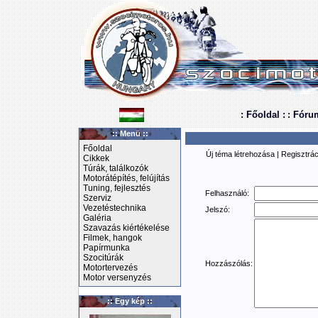
: Főoldal :
: Fóru
:: Menü ::
Főoldal
Új téma létrehozása
|
Regisztrác
Cikkek
Túrák, találkozók
Motorátépítés, felújítás
Tuning, fejlesztés
Felhasználó:
Szerviz
Vezetéstechnika
Jelszó:
Galéria
Szavazás kiértékelése
Filmek, hangok
Papírmunka
Szocitúrák
Hozzászólás:
Motortervezés
Motor versenyzés
:: Egy kép ::