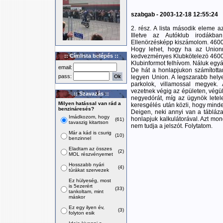
szabgab - 2003-12-18 12:55:24
2. rész. A lista második eleme az
Illetve az Autóklub irodákba
Ellenörzésképp kiszámolom. 4600
Hogy lehet, hogy ha az Unionn
:: Címlista belépés ::
kedvezményes Klubkötelezö 4600
Klubinformot felhívom. Náluk egyál
email:
De hát a honlapjukon számított
pass:
legyen Union. A legszarabb helye
parkolok, villamossal megyek. 
vezetnek végig az épületen, végül
:: Szavazás ::
negyedórát, míg az ügynök letele
Milyen hatással van rád a
keresgélés után közli, hogy mind
benzináresés?
Deigen, neki annyi van a tábláz
Imádkozom, hogy
honlapjuk kalkulátorával. Azt mon
(61)
tavaszig kitartson
nem tudja a jelszót. Folytatom.
Már a kád is csurig
(10)
benzinnel
Eladtam az összes
(2)
MOL részvényemet
Hosszabb nyári
(4)
túrákat szervezek
Ez hülyeség, most
is 5ezerért
(33)
tankoltam, mint
máskor
Ez egy ilyen év,
(3)
folyton esik