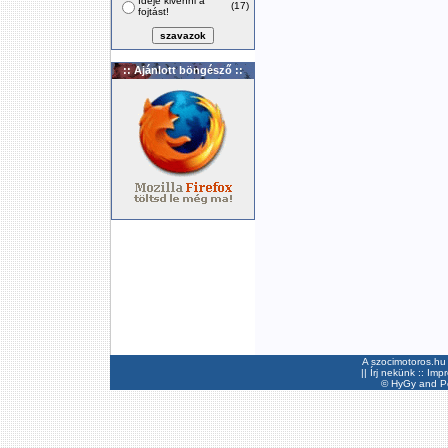
Ideje kivenni a
(17)
fojtást!
:: Ajánlott böngésző ::
A szocimotoros.hu 
||
Írj nekünk
::
Imp
©
HyGy
and Pee