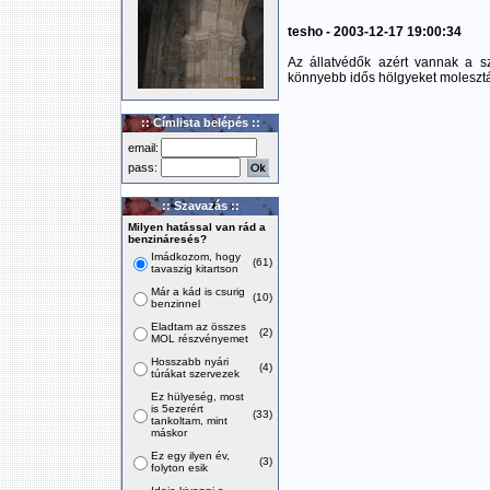
tesho - 2003-12-17 19:00:34
Az állatvédők azért vannak a 
könnyebb idős hölgyeket molesztál
:: Címlista belépés ::
email:
pass:
:: Szavazás ::
Milyen hatással van rád a
benzináresés?
Imádkozom, hogy
(61)
tavaszig kitartson
Már a kád is csurig
(10)
benzinnel
Eladtam az összes
(2)
MOL részvényemet
Hosszabb nyári
(4)
túrákat szervezek
Ez hülyeség, most
is 5ezerért
(33)
tankoltam, mint
máskor
Ez egy ilyen év,
(3)
folyton esik