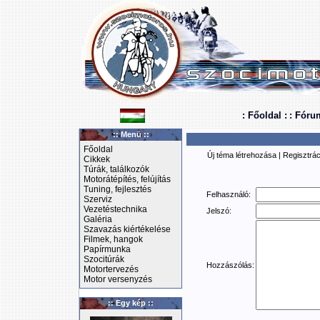
: Főoldal :
: Fóru
:: Menü ::
Főoldal
Új téma létrehozása
|
Regisztrác
Cikkek
Túrák, találkozók
Motorátépítés, felújítás
Tuning, fejlesztés
Felhasználó:
Szerviz
Vezetéstechnika
Jelszó:
Galéria
Szavazás kiértékelése
Filmek, hangok
Papírmunka
Szocitúrák
Hozzászólás:
Motortervezés
Motor versenyzés
:: Egy kép ::