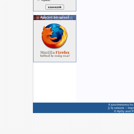
:: Ajánlott böngésző ::
A szocimotoros.hu 
||
Írj nekünk
::
Imp
©
HyGy
and Pee