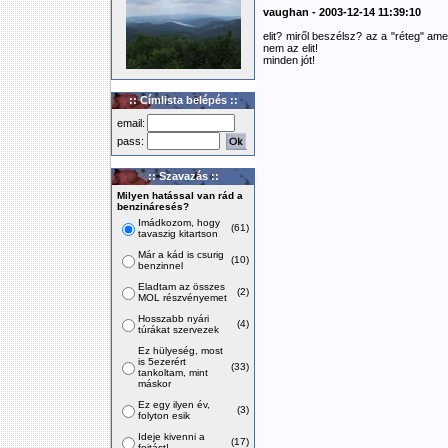
vaughan - 2003-12-14 11:39:10
elit? miről beszélsz? az a "réteg" a
nem az elit!
minden jót!
:: Címlista belépés ::
email:
pass:
:: Szavazás ::
Milyen hatással van rád a
benzináresés?
Imádkozom, hogy
(61)
tavaszig kitartson
Már a kád is csurig
(10)
benzinnel
Eladtam az összes
(2)
MOL részvényemet
Hosszabb nyári
(4)
túrákat szervezek
Ez hülyeség, most
is 5ezerért
(33)
tankoltam, mint
máskor
Ez egy ilyen év,
(3)
folyton esik
Ideje kivenni a
(17)
fojtást!