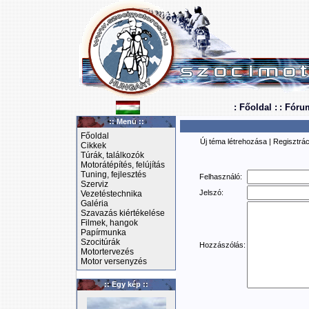
: Főoldal :
: Fóru
:: Menü ::
Főoldal
Új téma létrehozása
|
Regisztrác
Cikkek
Túrák, találkozók
Motorátépítés, felújítás
Tuning, fejlesztés
Felhasználó:
Szerviz
Jelszó:
Vezetéstechnika
Galéria
Szavazás kiértékelése
Filmek, hangok
Papírmunka
Szocitúrák
Hozzászólás:
Motortervezés
Motor versenyzés
:: Egy kép ::