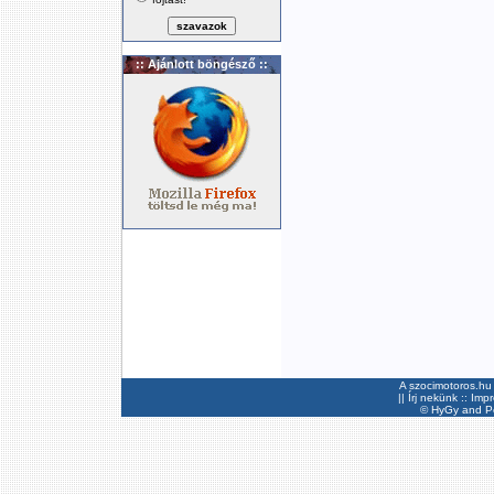
:: Ajánlott böngésző ::
A szocimotoros.hu 
||
Írj nekünk
::
Imp
©
HyGy
and Pee