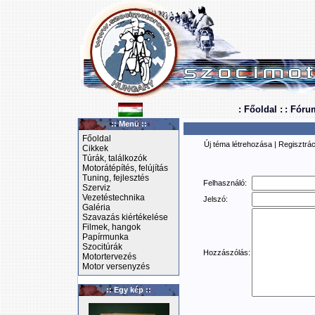
: Főoldal :
: Fóru
:: Menü ::
Főoldal
Új téma létrehozása
|
Regisztrác
Cikkek
Túrák, találkozók
Motorátépítés, felújítás
Tuning, fejlesztés
Felhasználó:
Szerviz
Vezetéstechnika
Jelszó:
Galéria
Szavazás kiértékelése
Filmek, hangok
Papírmunka
Szocitúrák
Hozzászólás:
Motortervezés
Motor versenyzés
:: Egy kép ::