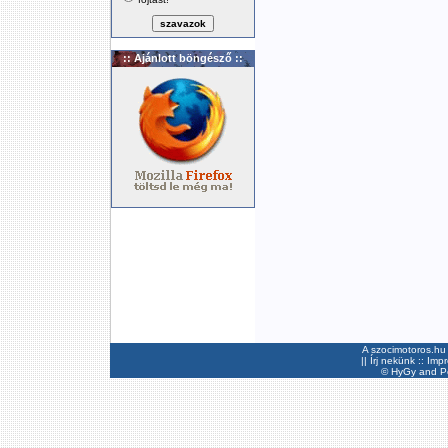
:: Ajánlott böngésző ::
A szocimotoros.hu 
||
Írj nekünk
::
Imp
©
HyGy
and Pee