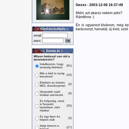
Gexxx - 2003-12-06 16:37:49
Miért, azt akarsz nekem adni?
Rámférne :)
Én is ugyanezt kívánom, meg kel
:: Címlista belépés ::
karácsonyt, hanukát, új évet, szüli
email:
pass:
:: Szavazás ::
Milyen hatással van rád a
benzináresés?
Imádkozom, hogy
(61)
tavaszig kitartson
Már a kád is csurig
(10)
benzinnel
Eladtam az összes
(2)
MOL részvényemet
Hosszabb nyári
(4)
túrákat szervezek
Ez hülyeség, most
is 5ezerért
(33)
tankoltam, mint
máskor
Ez egy ilyen év,
(3)
folyton esik
Ideje kivenni a
(17)
fojtást!