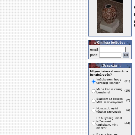
:: Címlista belépés ::
email:
pass:
:: Szavazás ::
Milyen hatással van rád a
benzináresés?
Imádkozom, hogy
(61)
tavaszig kitartson
Már a kád is csurig
(10)
benzinnel
Eladtam az összes
(2)
MOL részvényemet
Hosszabb nyári
(4)
túrákat szervezek
Ez hülyeség, most
is 5ezerért
(33)
tankoltam, mint
máskor
Ez egy ilyen év,