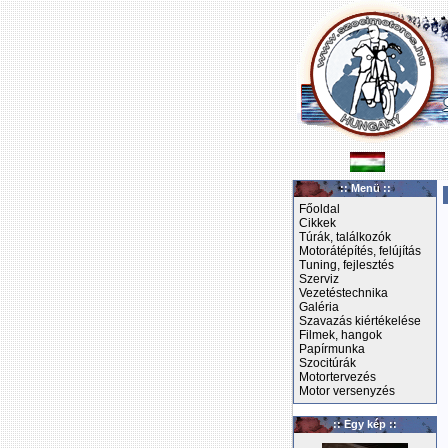
:: Menü ::
Főoldal
Cikkek
Túrák, találkozók
Motorátépítés, felújítás
Tuning, fejlesztés
Szerviz
Vezetéstechnika
Galéria
Szavazás kiértékelése
Filmek, hangok
Papírmunka
Szocitúrák
Motortervezés
Motor versenyzés
:: Egy kép ::