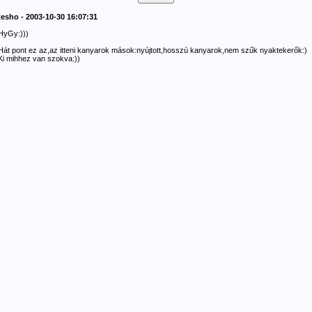
tesho - 2003-10-30 16:07:31
HyGy:)))
Hát pont ez az,az itteni kanyarok mások:nyújtott,hosszú kanyarok,nem szűk nyaktekerők:)
Ki mihhez van szokva:))