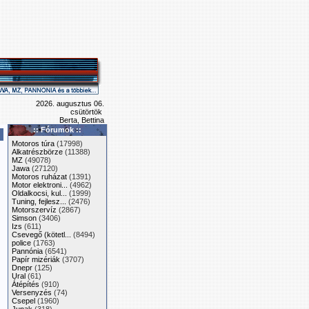
2026. augusztus 06.
csütörtök
Berta, Bettina
:: Fórumok ::
Motoros túra
(17998)
Alkatrészbörze
(11388)
MZ
(49078)
Jawa
(27120)
Motoros ruházat
(1391)
Motor elektroni...
(4962)
Oldalkocsi, kul...
(1999)
Tuning, fejlesz...
(2476)
Motorszervíz
(2867)
Simson
(3406)
Izs
(611)
Csevegő (kötetl...
(8494)
police
(1763)
Pannónia
(6541)
Papír mizériák
(3707)
Dnepr
(125)
Ural
(61)
Átépítés
(910)
Versenyzés
(74)
Csepel
(1960)