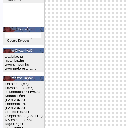
Junak
(318)
:: Keresés ::
:: Olvasnivaló ::
totalbike.hu
motor.lap.hu
www.simson.hu
www.motorostura.hu
:: Szoci lapok ::
Pet oldala (MZ)
PaZso oldala (MZ)
Jawamania.cz (JAWA)
Katona Péter
(PANNONIA)
Pannonia Trike
(PANNONIA)
Ural.hu (URAL)
Csepel motor (CSEPEL)
IZS-es oldal (IZS)
Riga (Riga)