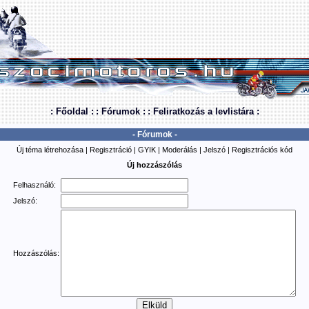
: Főoldal :
: Fórumok :
: Feliratkozás a levlistára :
- Fórumok -
Új téma létrehozása
|
Regisztráció
|
GYIK
|
Moderálás
|
Jelszó
|
Regisztrációs kód
Új hozzászólás
Felhasználó:
Jelszó:
Hozzászólás: