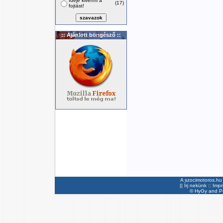
Ideje kivenni a
(17)
fojtást!
:: Ajánlott böngésző ::
A szocimotoros.hu 
||
Írj nekünk
::
Imp
©
HyGy
and Pee