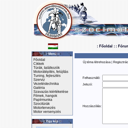
: Főoldal :
: Fóru
:: Menü ::
Főoldal
Új téma létrehozása
|
Regisztrác
Cikkek
Túrák, találkozók
Motorátépítés, felújítás
Tuning, fejlesztés
Felhasználó:
Szerviz
Vezetéstechnika
Jelszó:
Galéria
Szavazás kiértékelése
Filmek, hangok
Papírmunka
Szocitúrák
Hozzászólás:
Motortervezés
Motor versenyzés
:: Egy kép ::