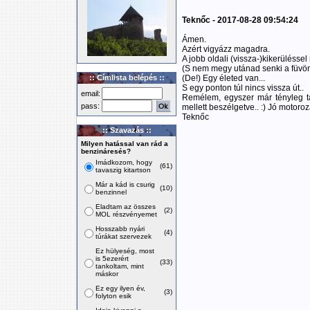
Teknőc - 2017-08-28 09:54:24
Ámen.
Azért vigyázz magadra.
A jobb oldali (vissza-)kikerülésse
(S nem megy utánad senki a füvön
:: Címlista belépés ::
(De!) Egy életed van...
S egy ponton túl nincs vissza út..
email:
Remélem, egyszer már tényleg tal
pass:
mellett beszélgetve.. :) Jó motorozá
Teknőc
:: Szavazás ::
Milyen hatással van rád a
benzináresés?
Imádkozom, hogy
(61)
tavaszig kitartson
Már a kád is csurig
(10)
benzinnel
Eladtam az összes
(2)
MOL részvényemet
Hosszabb nyári
(4)
túrákat szervezek
Ez hülyeség, most
is 5ezerért
(33)
tankoltam, mint
máskor
Ez egy ilyen év,
(3)
folyton esik