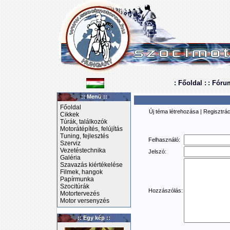
: Főoldal :
: Fóru
:: Menü ::
Főoldal
Új téma létrehozása
|
Regisztrác
Cikkek
Túrák, találkozók
Motorátépítés, felújítás
Tuning, fejlesztés
Felhasználó:
Szerviz
Vezetéstechnika
Jelszó:
Galéria
Szavazás kiértékelése
Filmek, hangok
Papírmunka
Szocitúrák
Hozzászólás:
Motortervezés
Motor versenyzés
:: Egy kép ::