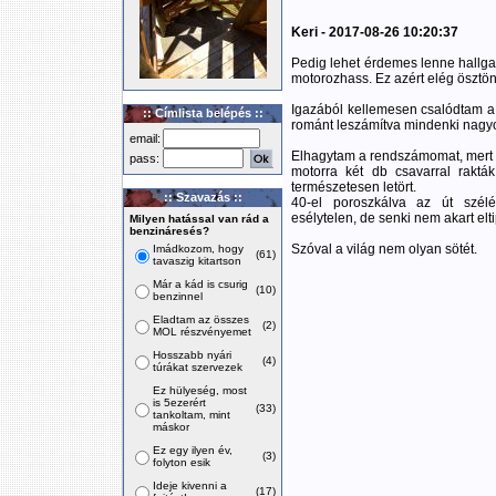
Keri - 2017-08-26 10:20:37
Pedig lehet érdemes lenne hallgat
motorozhass. Ez azért elég ösztö
Igazából kellemesen csalódtam a
:: Címlista belépés ::
románt leszámítva mindenki nagyon
email:
Elhagytam a rendszámomat, mert a
pass:
motorra két db csavarral raktá
természetesen letört.
:: Szavazás ::
40-el poroszkálva az út szél
esélytelen, de senki nem akart elt
Milyen hatással van rád a
benzináresés?
Szóval a világ nem olyan sötét.
Imádkozom, hogy
(61)
tavaszig kitartson
Már a kád is csurig
(10)
benzinnel
Eladtam az összes
(2)
MOL részvényemet
Hosszabb nyári
(4)
túrákat szervezek
Ez hülyeség, most
is 5ezerért
(33)
tankoltam, mint
máskor
Ez egy ilyen év,
(3)
folyton esik
Ideje kivenni a
(17)