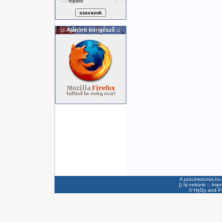
fojtást!
:: Ajánlott böngésző ::
A szocimotoros.hu 
||
Írj nekünk
::
Imp
©
HyGy
and Pee