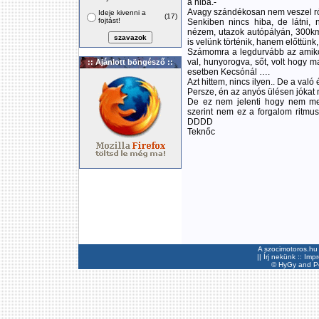
a hiba.-
Avagy szándékosan nem veszel ró
Ideje kivenni a
(17)
fojtást!
Senkiben nincs hiba, de látni, 
nézem, utazok autópályán, 300km
is velünk történik, hanem előttün
Számomra a legdurvább az amik
val, hunyorogva, sőt, volt hogy m
:: Ajánlott böngésző ::
esetben Kecsónál ….
Azt hittem, nincs ilyen.. De a való é
Persze, én az anyós ülésen jókat n
De ez nem jelenti hogy nem me
szerint nem ez a forgalom ritmusa,
DDDD
Teknőc
A szocimotoros.hu 
||
Írj nekünk
::
Imp
©
HyGy
and Pee