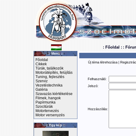
: Főoldal :
: Fóru
:: Menü ::
Főoldal
Új téma létrehozása
|
Regisztrác
Cikkek
Túrák, találkozók
Motorátépítés, felújítás
Tuning, fejlesztés
Felhasználó:
Szerviz
Vezetéstechnika
Jelszó:
Galéria
Szavazás kiértékelése
Filmek, hangok
Papírmunka
Szocitúrák
Hozzászólás:
Motortervezés
Motor versenyzés
:: Egy kép ::