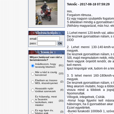
Teknőc - 2017-08-18 07:59:29
Hm..
Forgalom ritmusa..
Ez egy nagyon szubjektív fogalom
S általában mindig a gyorsabban 
(Néhány magyarázat, más hsz.-ek
1.Lehet menni 120-km/h-val, akkor
:: Címlista belépés ::
De lesznek gyorsabban nálam, s 
email:
DDD
pass:
2. Lehet menni 130-140-km/h-va
megyek.
:: Szavazás ::
De lesznek gyorsabban nálam, s 
Milyen hatással van rád a
Sőt, majd megmutatom nekik, mily
benzináresés?
Nem vagyok önjelölt rendőr, de
Imádkozom, hogy
kell menni.
(61)
tavaszig kitartson
Igazi kispolgár vok, tudom én a 
Már a kád is csurig
(10)
benzinnel
3. S lehet menni 160-180km/h-v
megyek.
Eladtam az összes
(2)
De lesznek gyorsabban nálam, s l
MOL részvényemet
Meg akarom mutatni, hogy a többie
Hosszabb nyári
vissza mind a többiek a jogsiju
(4)
túrákat szervezek
Nyomorultak.
Ez hülyeség, most
Villogok, integetnek, Csírák.
is 5ezerért
-Annyi hogy figyelni kell más
(33)
tankoltam, mint
háborogni, ha ő gyorsabban akar 
máskor
Ezzel egyetértek.
Ez egy ilyen év,
-Bunkó furakodó 1000ből 1, szóval
(3)
folyton esik