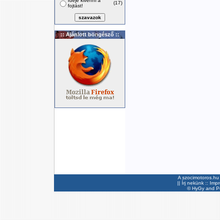
Ideje kivenni a
(17)
fojtást!
:: Ajánlott böngésző ::
A szocimotoros.hu 
||
Írj nekünk
::
Imp
©
HyGy
and Pee