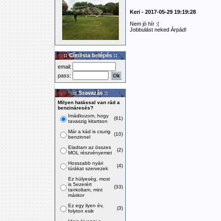
Keri - 2017-05-29 19:19:28
Nem jó hír :(
Jobbulást neked Árpád!
:: Címlista belépés ::
email:
pass:
:: Szavazás ::
Milyen hatással van rád a
benzináresés?
Imádkozom, hogy
(61)
tavaszig kitartson
Már a kád is csurig
(10)
benzinnel
Eladtam az összes
(2)
MOL részvényemet
Hosszabb nyári
(4)
túrákat szervezek
Ez hülyeség, most
is 5ezerért
(33)
tankoltam, mint
máskor
Ez egy ilyen év,
(3)
folyton esik