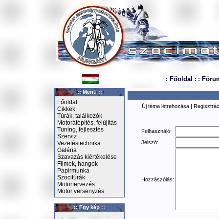
: Főoldal :
: Fóru
:: Menü ::
Főoldal
Új téma létrehozása
|
Regisztrác
Cikkek
Túrák, találkozók
Motorátépítés, felújítás
Tuning, fejlesztés
Felhasználó:
Szerviz
Jelszó:
Vezetéstechnika
Galéria
Szavazás kiértékelése
Filmek, hangok
Papírmunka
Szocitúrák
Hozzászólás:
Motortervezés
Motor versenyzés
:: Egy kép ::