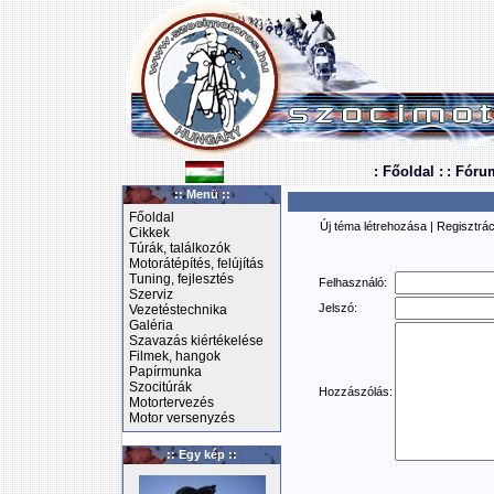
: Főoldal :
: Fóru
:: Menü ::
Főoldal
Új téma létrehozása
|
Regisztrác
Cikkek
Túrák, találkozók
Motorátépítés, felújítás
Tuning, fejlesztés
Felhasználó:
Szerviz
Jelszó:
Vezetéstechnika
Galéria
Szavazás kiértékelése
Filmek, hangok
Papírmunka
Szocitúrák
Hozzászólás:
Motortervezés
Motor versenyzés
:: Egy kép ::