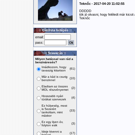
Teknőc - 2017-04-20 11:02:55
DDDDD
tök jó olvasni, hogy feléledt már kicsit a
Teknőc
:: Címlista belépés ::
email:
pass:
:: Szavazás ::
Milyen hatással van rád a
benzináresés?
Imádkozom, hogy
(61)
tavaszig kitartson
Már a kád is csurig
(10)
benzinnel
Eladtam az összes
(2)
MOL részvényemet
Hosszabb nyári
(4)
túrákat szervezek
Ez hülyeség, most
is 5ezerért
(33)
tankoltam, mint
máskor
Ez egy ilyen év,
(3)
folyton esik
Ideje kivenni a
(17)
fojtást!