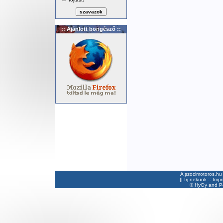
:: Ajánlott böngésző ::
A szocimotoros.hu 
||
Írj nekünk
::
Imp
©
HyGy
and Pee