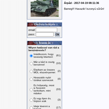
Árpád - 2017-04-19 08:11:36
Bameg!!! Havazik! Iszonyú sűrűn!
:: Címlista belépés ::
email:
pass:
:: Szavazás ::
Milyen hatással van rád a
benzináresés?
Imádkozom, hogy
(61)
tavaszig kitartson
Már a kád is csurig
(10)
benzinnel
Eladtam az összes
(2)
MOL részvényemet
Hosszabb nyári
(4)
túrákat szervezek
Ez hülyeség, most
is 5ezerért
(33)
tankoltam, mint
máskor
Ez egy ilyen év,
(3)
folyton esik
Ideje kivenni a
(17)
fojtást!