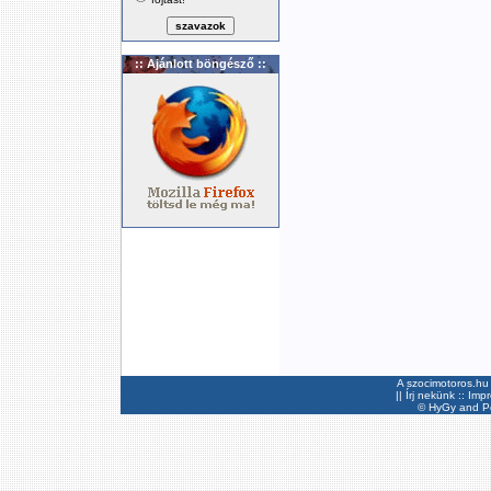
:: Ajánlott böngésző ::
A szocimotoros.hu 
||
Írj nekünk
::
Imp
©
HyGy
and Pee