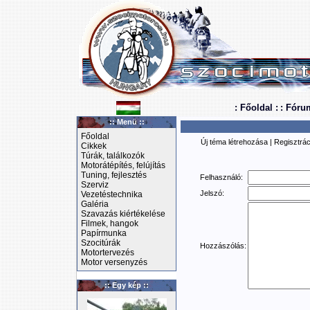
: Főoldal :
: Fóru
:: Menü ::
Főoldal
Új téma létrehozása
|
Regisztrác
Cikkek
Túrák, találkozók
Motorátépítés, felújítás
Tuning, fejlesztés
Felhasználó:
Szerviz
Jelszó:
Vezetéstechnika
Galéria
Szavazás kiértékelése
Filmek, hangok
Papírmunka
Szocitúrák
Hozzászólás:
Motortervezés
Motor versenyzés
:: Egy kép ::