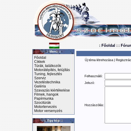
: Főoldal :
: Fóru
:: Menü ::
Főoldal
Új téma létrehozása
|
Regisztrác
Cikkek
Túrák, találkozók
Motorátépítés, felújítás
Tuning, fejlesztés
Felhasználó:
Szerviz
Vezetéstechnika
Jelszó:
Galéria
Szavazás kiértékelése
Filmek, hangok
Papírmunka
Szocitúrák
Hozzászólás:
Motortervezés
Motor versenyzés
:: Egy kép ::