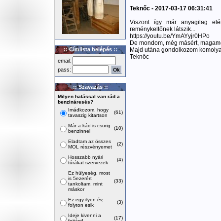
Teknőc - 2017-03-17 06:31:41
Viszont így már anyagilag el
reménykeltőnek látszik...
https://youtu.be/YmAYyjr0HPo
De mondom, még másért, magamér
:: Címlista belépés ::
Majd utána gondolkozom komolyan
Teknőc
email:
pass:
:: Szavazás ::
Milyen hatással van rád a
benzináresés?
Imádkozom, hogy
(61)
tavaszig kitartson
Már a kád is csurig
(10)
benzinnel
Eladtam az összes
(2)
MOL részvényemet
Hosszabb nyári
(4)
túrákat szervezek
Ez hülyeség, most
is 5ezerért
(33)
tankoltam, mint
máskor
Ez egy ilyen év,
(3)
folyton esik
Ideje kivenni a
(17)
fojtást!