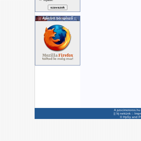
:: Ajánlott böngésző ::
A szocimotoros.hu 
||
Írj nekünk
::
Imp
©
HyGy
and Pee