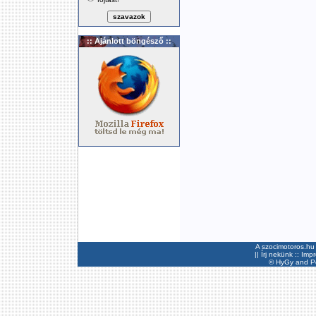
:: Ajánlott böngésző ::
A szocimotoros.hu 
||
Írj nekünk
::
Imp
©
HyGy
and Pee