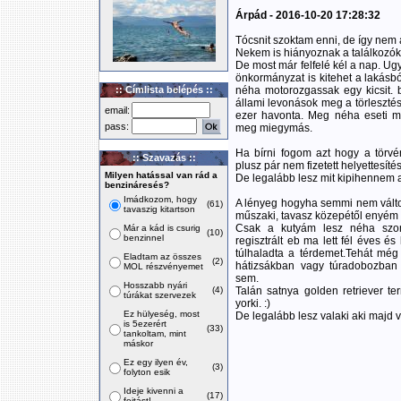
Árpád - 2016-10-20 17:28:32
Tócsnit szoktam enni, de így nem a
Nekem is hiányoznak a találkozók
De most már felfelé kél a nap. Ug
önkormányzat is kitehet a lakásb
:: Címlista belépés ::
néha motorozgassak egy kicsit. 
állami levonások meg a törleszté
email:
ezer havonta. Meg néha eseti me
pass:
meg miegymás.
Ha bírni fogom azt hogy a törvé
:: Szavazás ::
plusz pár nem fizetett helyettesít
Milyen hatással van rád a
De legalább lesz mit kipihennem a
benzináresés?
Imádkozom, hogy
A lényeg hogyha semmi nem változ
(61)
tavaszig kitartson
műszaki, tavasz közepétől enyém a
Csak a kutyám lesz néha szom
Már a kád is csurig
(10)
benzinnel
regisztrált eb ma lett fél éves é
túlhaladta a térdemet.Tehát mé
Eladtam az összes
(2)
hátizsákban vagy túradobozban 
MOL részvényemet
sem.
Hosszabb nyári
(4)
Talán satnya golden retriever te
túrákat szervezek
yorki. :)
Ez hülyeség, most
De legalább lesz valaki aki majd v
is 5ezerért
(33)
tankoltam, mint
máskor
Ez egy ilyen év,
(3)
folyton esik
Ideje kivenni a
(17)
fojtást!