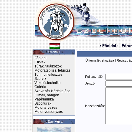
: Főoldal :
: Fóru
:: Menü ::
Főoldal
Új téma létrehozása
|
Regisztrác
Cikkek
Túrák, találkozók
Motorátépítés, felújítás
Tuning, fejlesztés
Felhasználó:
Szerviz
Vezetéstechnika
Jelszó:
Galéria
Szavazás kiértékelése
Filmek, hangok
Papírmunka
Szocitúrák
Hozzászólás:
Motortervezés
Motor versenyzés
:: Egy kép ::