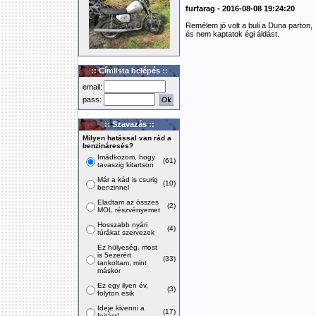
furfarag - 2016-08-08 19:24:20
Remélem jó volt a buli a Duna parton,
és nem kaptatok égi áldást.
:: Címlista belépés ::
email:
pass:
:: Szavazás ::
Milyen hatással van rád a
benzináresés?
Imádkozom, hogy
(61)
tavaszig kitartson
Már a kád is csurig
(10)
benzinnel
Eladtam az összes
(2)
MOL részvényemet
Hosszabb nyári
(4)
túrákat szervezek
Ez hülyeség, most
is 5ezerért
(33)
tankoltam, mint
máskor
Ez egy ilyen év,
(3)
folyton esik
Ideje kivenni a
(17)
fojtást!