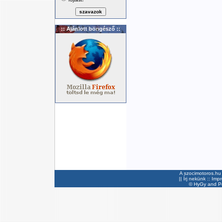
:: Ajánlott böngésző ::
A szocimotoros.hu 
||
Írj nekünk
::
Imp
©
HyGy
and Pee