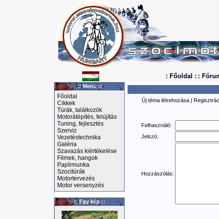
: Főoldal :
: Fóru
:: Menü ::
Főoldal
Új téma létrehozása
|
Regisztrác
Cikkek
Túrák, találkozók
Motorátépítés, felújítás
Tuning, fejlesztés
Felhasználó:
Szerviz
Jelszó:
Vezetéstechnika
Galéria
Szavazás kiértékelése
Filmek, hangok
Papírmunka
Szocitúrák
Hozzászólás:
Motortervezés
Motor versenyzés
:: Egy kép ::