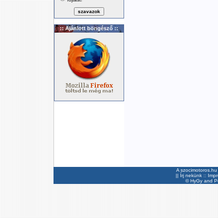
:: Ajánlott böngésző ::
A szocimotoros.hu 
||
Írj nekünk
::
Imp
©
HyGy
and Pee