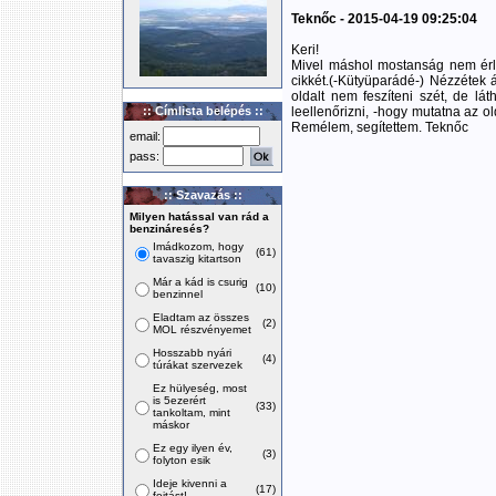
Teknőc - 2015-04-19 09:25:04
Keri!
Mivel máshol mostanság nem érl
cikkét.(-Kütyüparádé-) Nézzétek 
oldalt nem feszíteni szét, de l
:: Címlista belépés ::
leellenőrizni, -hogy mutatna az ol
Remélem, segítettem. Teknőc
email:
pass:
:: Szavazás ::
Milyen hatással van rád a
benzináresés?
Imádkozom, hogy
(61)
tavaszig kitartson
Már a kád is csurig
(10)
benzinnel
Eladtam az összes
(2)
MOL részvényemet
Hosszabb nyári
(4)
túrákat szervezek
Ez hülyeség, most
is 5ezerért
(33)
tankoltam, mint
máskor
Ez egy ilyen év,
(3)
folyton esik
Ideje kivenni a
(17)
fojtást!