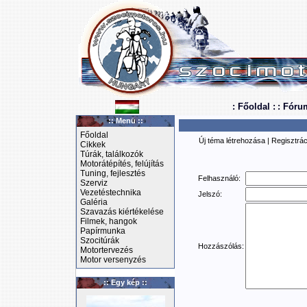
: Főoldal :
: Fóru
:: Menü ::
Főoldal
Új téma létrehozása
|
Regisztrác
Cikkek
Túrák, találkozók
Motorátépítés, felújítás
Tuning, fejlesztés
Felhasználó:
Szerviz
Vezetéstechnika
Jelszó:
Galéria
Szavazás kiértékelése
Filmek, hangok
Papírmunka
Szocitúrák
Hozzászólás:
Motortervezés
Motor versenyzés
:: Egy kép ::