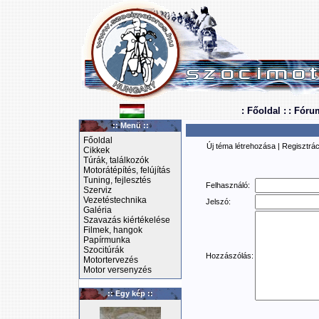
: Főoldal :
: Fóru
:: Menü ::
Főoldal
Új téma létrehozása
|
Regisztrác
Cikkek
Túrák, találkozók
Motorátépítés, felújítás
Tuning, fejlesztés
Felhasználó:
Szerviz
Vezetéstechnika
Jelszó:
Galéria
Szavazás kiértékelése
Filmek, hangok
Papírmunka
Szocitúrák
Hozzászólás:
Motortervezés
Motor versenyzés
:: Egy kép ::