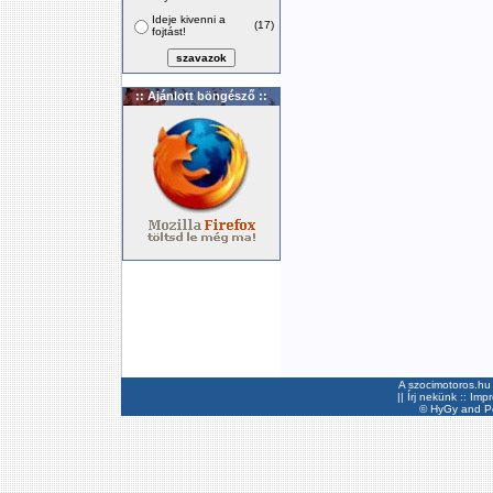
Ideje kivenni a
(17)
fojtást!
:: Ajánlott böngésző ::
A szocimotoros.hu 
||
Írj nekünk
::
Imp
©
HyGy
and Pee