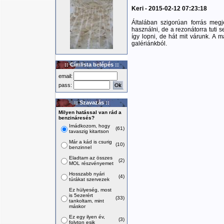
Keri - 2015-02-12 07:23:18
Általában szigorúan forrás meg
használni, de a rezonátorra tuti 
így lopni, de hát mit várunk. A ma
galériánkból.
:: Címlista belépés ::
email:
pass:
:: Szavazás ::
Milyen hatással van rád a
benzináresés?
Imádkozom, hogy
(61)
tavaszig kitartson
Már a kád is csurig
(10)
benzinnel
Eladtam az összes
(2)
MOL részvényemet
Hosszabb nyári
(4)
túrákat szervezek
Ez hülyeség, most
is 5ezerért
(33)
tankoltam, mint
máskor
Ez egy ilyen év,
(3)
folyton esik