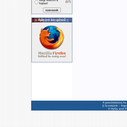
Ideje kivenni a
(17)
fojtást!
:: Ajánlott böngésző ::
A szocimotoros.hu 
||
Írj nekünk
::
Imp
©
HyGy
and Pee