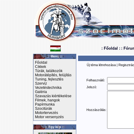
: Főoldal :
: Fóru
:: Menü ::
Főoldal
Új téma létrehozása
|
Regisztrác
Cikkek
Túrák, találkozók
Motorátépítés, felújítás
Tuning, fejlesztés
Felhasználó:
Szerviz
Jelszó:
Vezetéstechnika
Galéria
Szavazás kiértékelése
Filmek, hangok
Papírmunka
Szocitúrák
Hozzászólás:
Motortervezés
Motor versenyzés
:: Egy kép ::