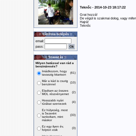
Teknőc - 2014-10-23 18:17:22
Grat hozzá!
De végül is szakmai dolog, vagy mifen
Hajrá!
Teknőc
:: Címlista belépés ::
email:
pass:
:: Szavazás ::
Milyen hatással van rád a
benzináresés?
Imádkozom, hogy
(61)
tavaszig kitartson
Már a kád is csurig
(10)
benzinnel
Eladtam az összes
(2)
MOL részvényemet
Hosszabb nyári
(4)
túrákat szervezek
Ez hülyeség, most
is 5ezerért
(33)
tankoltam, mint
máskor
Ez egy ilyen év,
(3)
folyton esik