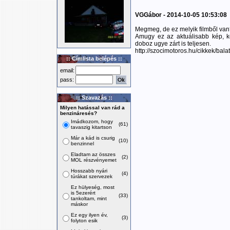
VGGábor - 2014-10-05 10:53:08
Megmeg, de ez melyik filmből van
Amugy ez az aktuálisabb kép, k
doboz ugye zárt is teljesen.
http://szocimotoros.hu/cikkek/bal
:: Címlista belépés ::
email:
pass:
:: Szavazás ::
Milyen hatással van rád a
benzináresés?
Imádkozom, hogy
(61)
tavaszig kitartson
Már a kád is csurig
(10)
benzinnel
Eladtam az összes
(2)
MOL részvényemet
Hosszabb nyári
(4)
túrákat szervezek
Ez hülyeség, most
is 5ezerért
(33)
tankoltam, mint
máskor
Ez egy ilyen év,
(3)
folyton esik