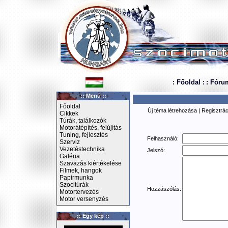
: Főoldal :
: Fóru
:: Menü ::
Főoldal
Új téma létrehozása
|
Regisztrác
Cikkek
Túrák, találkozók
Motorátépítés, felújítás
Tuning, fejlesztés
Felhasználó:
Szerviz
Vezetéstechnika
Jelszó:
Galéria
Szavazás kiértékelése
Filmek, hangok
Papírmunka
Szocitúrák
Hozzászólás:
Motortervezés
Motor versenyzés
:: Egy kép ::