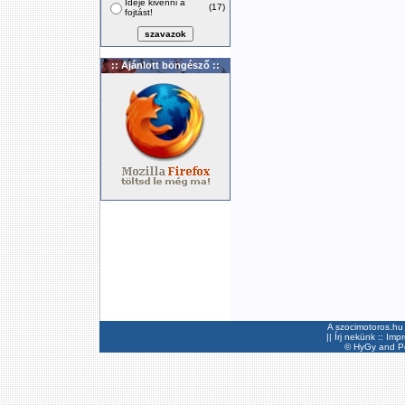
Ideje kivenni a
(17)
fojtást!
:: Ajánlott böngésző ::
A szocimotoros.hu 
||
Írj nekünk
::
Imp
©
HyGy
and Pee