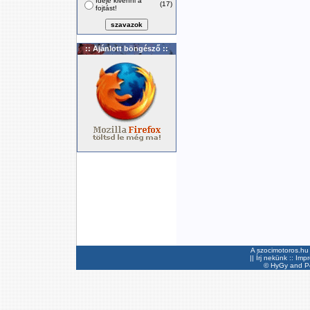
Ideje kivenni a
(17)
fojtást!
:: Ajánlott böngésző ::
A szocimotoros.hu 
||
Írj nekünk
::
Imp
©
HyGy
and Pee