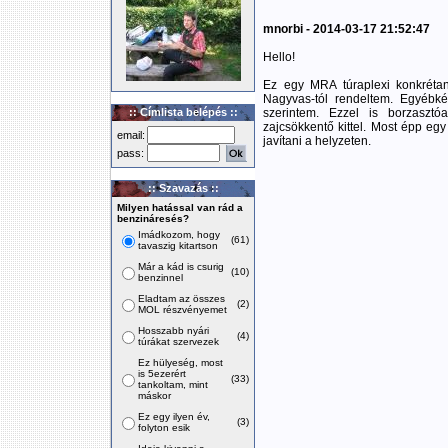
mnorbi - 2014-03-17 21:52:47
Hello!
Ez egy MRA túraplexi konkréta
Nagyvas-tól rendeltem. Egyébk
:: Címlista belépés ::
szerintem. Ezzel is borzasz
zajcsökkentő kittel. Most épp egy
email:
javítani a helyzeten.
pass:
:: Szavazás ::
Milyen hatással van rád a
benzináresés?
Imádkozom, hogy
(61)
tavaszig kitartson
Már a kád is csurig
(10)
benzinnel
Eladtam az összes
(2)
MOL részvényemet
Hosszabb nyári
(4)
túrákat szervezek
Ez hülyeség, most
is 5ezerért
(33)
tankoltam, mint
máskor
Ez egy ilyen év,
(3)
folyton esik