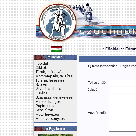
: Főoldal :
: Fóru
:: Menü ::
Főoldal
Új téma létrehozása
|
Regisztrác
Cikkek
Túrák, találkozók
Motorátépítés, felújítás
Tuning, fejlesztés
Felhasználó:
Szerviz
Vezetéstechnika
Jelszó:
Galéria
Szavazás kiértékelése
Filmek, hangok
Papírmunka
Szocitúrák
Hozzászólás:
Motortervezés
Motor versenyzés
:: Egy kép ::