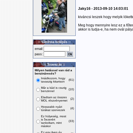
Jaky16 - 2013-09-10 14:03:01
kiváncsi leszek hogy melyik lökett
Meg hogy mennyire lesz ez a főten
akkor is tudja-e, ha nem ovál pály
:: Címlista belépés ::
email:
pass:
:: Szavazás ::
Milyen hatással van rád a
benzináresés?
Imádkozom, hogy
(61)
tavaszig kitartson
Már a kád is csurig
(10)
benzinnel
Eladtam az összes
(2)
MOL részvényemet
Hosszabb nyári
(4)
túrákat szervezek
Ez hülyeség, most
is 5ezerért
(33)
tankoltam, mint
máskor
Ez egy ilyen év,