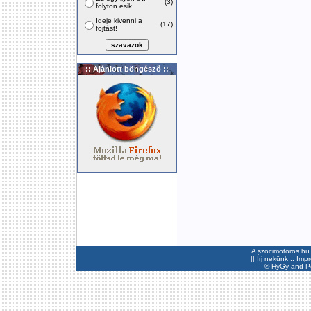
(3)
folyton esik
Ideje kivenni a
(17)
fojtást!
:: Ajánlott böngésző ::
A szocimotoros.hu 
||
Írj nekünk
::
Imp
©
HyGy
and Pee