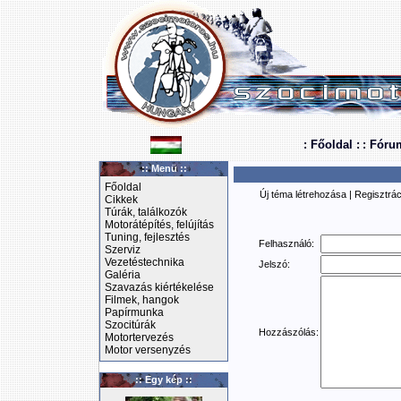
: Főoldal :
: Fóru
:: Menü ::
Főoldal
Új téma létrehozása
|
Regisztrác
Cikkek
Túrák, találkozók
Motorátépítés, felújítás
Tuning, fejlesztés
Felhasználó:
Szerviz
Vezetéstechnika
Jelszó:
Galéria
Szavazás kiértékelése
Filmek, hangok
Papírmunka
Szocitúrák
Hozzászólás:
Motortervezés
Motor versenyzés
:: Egy kép ::