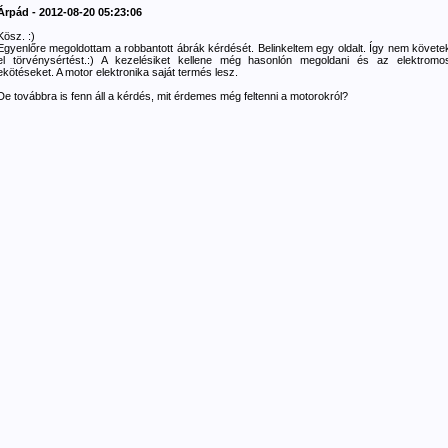
Árpád - 2012-08-20 05:23:06
Kösz. :)
Egyenlőre megoldottam a robbantott ábrák kérdését. Belinkeltem egy oldalt. Így nem követe
el törvénysértést.:) A kezelésiket kellene még hasonlón megoldani és az elektromo
ekötéseket. A motor elektronika saját termés lesz.
De továbbra is fenn áll a kérdés, mit érdemes még feltenni a motorokról?