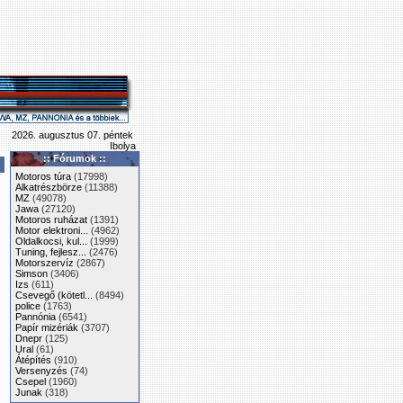
2026. augusztus 07. péntek
Ibolya
:: Fórumok ::
Motoros túra
(17998)
Alkatrészbörze
(11388)
MZ
(49078)
Jawa
(27120)
Motoros ruházat
(1391)
Motor elektroni...
(4962)
Oldalkocsi, kul...
(1999)
Tuning, fejlesz...
(2476)
Motorszervíz
(2867)
Simson
(3406)
Izs
(611)
Csevegő (kötetl...
(8494)
police
(1763)
Pannónia
(6541)
Papír mizériák
(3707)
Dnepr
(125)
Ural
(61)
Átépítés
(910)
Versenyzés
(74)
Csepel
(1960)
Junak
(318)