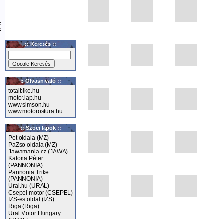
k
s
:: Keresés ::
:: Olvasnivaló ::
totalbike.hu
motor.lap.hu
www.simson.hu
www.motorostura.hu
:: Szoci lapok ::
Pet oldala (MZ)
PaZso oldala (MZ)
Jawamania.cz (JAWA)
Katona Péter
(PANNONIA)
Pannonia Trike
(PANNONIA)
Ural.hu (URAL)
Csepel motor (CSEPEL)
IZS-es oldal (IZS)
Riga (Riga)
Ural Motor Hungary