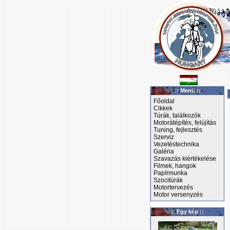
:: Menü ::
Főoldal
Cikkek
Túrák, találkozók
Motorátépítés, felújítás
Tuning, fejlesztés
Szerviz
Vezetéstechnika
Galéria
Szavazás kiértékelése
Filmek, hangok
Papírmunka
Szocitúrák
Motortervezés
Motor versenyzés
:: Egy kép ::