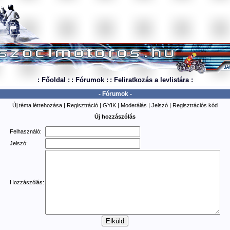
: Főoldal :
: Fórumok :
: Feliratkozás a levlistára :
- Fórumok -
Új téma létrehozása
|
Regisztráció
|
GYIK
|
Moderálás
|
Jelszó
|
Regisztrációs kód
Új hozzászólás
Felhasználó:
Jelszó:
Hozzászólás: