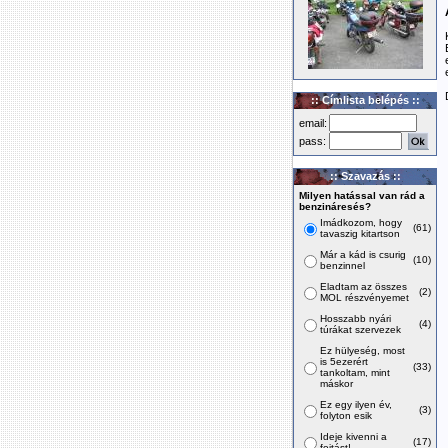
:: Címlista belépés ::
email:
pass:
:: Szavazás ::
Milyen hatással van rád a
benzináresés?
Imádkozom, hogy
(61)
tavaszig kitartson
Már a kád is csurig
(10)
benzinnel
Eladtam az összes
(2)
MOL részvényemet
Hosszabb nyári
(4)
túrákat szervezek
Ez hülyeség, most
is 5ezerért
(33)
tankoltam, mint
máskor
Ez egy ilyen év,
(3)
folyton esik
Ideje kivenni a
(17)
fojtást!