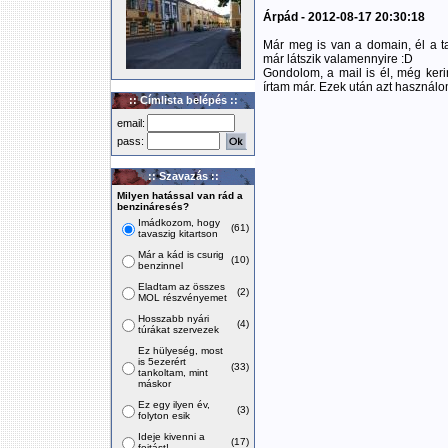
Árpád - 2012-08-17 20:30:18
Már meg is van a domain, él a 
már látszik valamennyire :D
Gondolom, a mail is él, még keri
írtam már. Ezek után azt használo
:: Címlista belépés ::
email:
pass:
:: Szavazás ::
Milyen hatással van rád a
benzináresés?
Imádkozom, hogy
(61)
tavaszig kitartson
Már a kád is csurig
(10)
benzinnel
Eladtam az összes
(2)
MOL részvényemet
Hosszabb nyári
(4)
túrákat szervezek
Ez hülyeség, most
is 5ezerért
(33)
tankoltam, mint
máskor
Ez egy ilyen év,
(3)
folyton esik
Ideje kivenni a
(17)
fojtást!