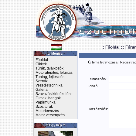
: Főoldal :
: Fóru
:: Menü ::
Főoldal
Új téma létrehozása
|
Regisztrác
Cikkek
Túrák, találkozók
Motorátépítés, felújítás
Tuning, fejlesztés
Felhasználó:
Szerviz
Vezetéstechnika
Jelszó:
Galéria
Szavazás kiértékelése
Filmek, hangok
Papírmunka
Szocitúrák
Hozzászólás:
Motortervezés
Motor versenyzés
:: Egy kép ::