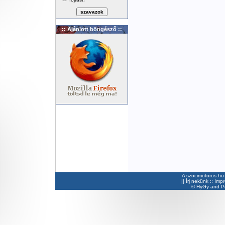
:: Ajánlott böngésző ::
A szocimotoros.hu 
||
Írj nekünk
::
Imp
©
HyGy
and Pee