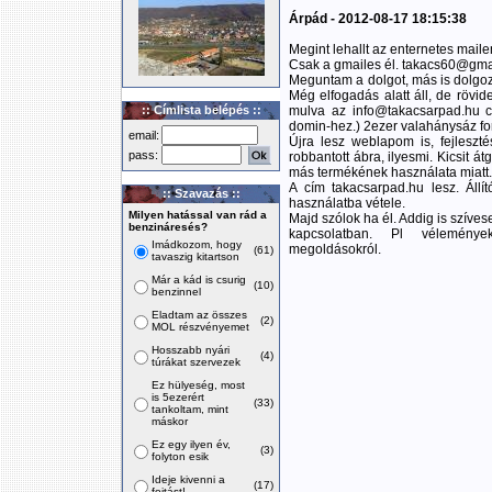
Árpád - 2012-08-17 18:15:38
Megint lehallt az enternetes mail
Csak a gmailes él. takacs60@gma
Meguntam a dolgot, más is dolgoz
Még elfogadás alatt áll, de rövid
:: Címlista belépés ::
mulva az info@takacsarpad.hu c
domin-hez.) 2ezer valahánysáz for
email:
Újra lesz weblapom is, fejlesztés 
pass:
robbantott ábra, ilyesmi. Kicsit 
más termékének használata miatt.
A cím takacsarpad.hu lesz. Áll
:: Szavazás ::
használatba vétele.
Milyen hatással van rád a
Majd szólok ha él. Addig is szíves
benzináresés?
kapcsolatban. Pl vélemények
Imádkozom, hogy
megoldásokról.
(61)
tavaszig kitartson
Már a kád is csurig
(10)
benzinnel
Eladtam az összes
(2)
MOL részvényemet
Hosszabb nyári
(4)
túrákat szervezek
Ez hülyeség, most
is 5ezerért
(33)
tankoltam, mint
máskor
Ez egy ilyen év,
(3)
folyton esik
Ideje kivenni a
(17)
fojtást!