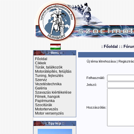
: Főoldal :
: Fóru
:: Menü ::
Főoldal
Új téma létrehozása
|
Regisztrác
Cikkek
Túrák, találkozók
Motorátépítés, felújítás
Tuning, fejlesztés
Felhasználó:
Szerviz
Vezetéstechnika
Jelszó:
Galéria
Szavazás kiértékelése
Filmek, hangok
Papírmunka
Szocitúrák
Hozzászólás:
Motortervezés
Motor versenyzés
:: Egy kép ::