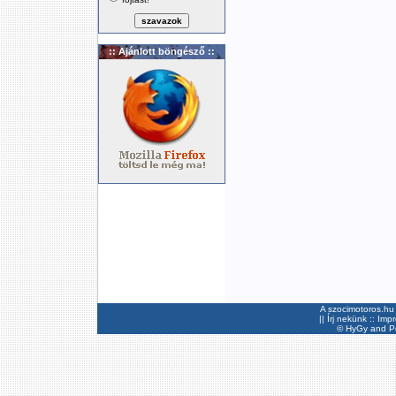
:: Ajánlott böngésző ::
A szocimotoros.hu 
||
Írj nekünk
::
Imp
©
HyGy
and Pee