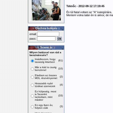
Teknőc - 2012-08-12 17:19:45
Én túl fiatal voltam az "A" kategóriára.
Mentem volna talán én is akkor, de 
:: Címlista belépés ::
email:
pass:
:: Szavazás ::
Milyen hatással van rád a
benzináresés?
Imádkozom, hogy
(61)
tavaszig kitartson
Már a kád is csurig
(10)
benzinnel
Eladtam az összes
(2)
MOL részvényemet
Hosszabb nyári
(4)
túrákat szervezek
Ez hülyeség, most
is 5ezerért
(33)
tankoltam, mint
máskor
Ez egy ilyen év,
(3)
folyton esik