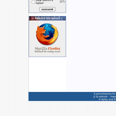
Ideje kivenni a
(17)
fojtást!
:: Ajánlott böngésző ::
A szocimotoros.hu 
||
Írj nekünk
::
Imp
©
HyGy
and Pee