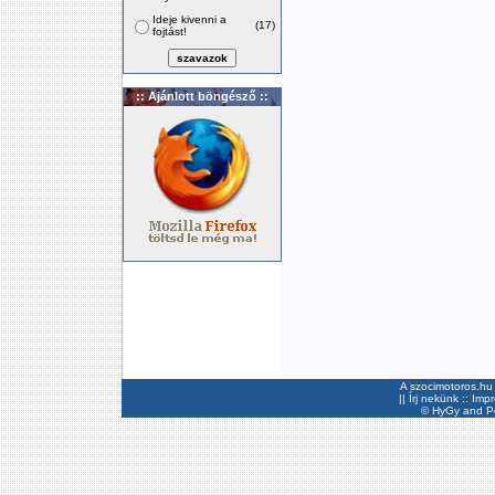
Ideje kivenni a
(17)
fojtást!
:: Ajánlott böngésző ::
A szocimotoros.hu 
||
Írj nekünk
::
Imp
©
HyGy
and Pee