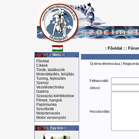
: Főoldal :
: Fóru
:: Menü ::
Főoldal
Új téma létrehozása
|
Regisztrác
Cikkek
Túrák, találkozók
Motorátépítés, felújítás
Tuning, fejlesztés
Felhasználó:
Szerviz
Vezetéstechnika
Jelszó:
Galéria
Szavazás kiértékelése
Filmek, hangok
Papírmunka
Szocitúrák
Hozzászólás:
Motortervezés
Motor versenyzés
:: Egy kép ::