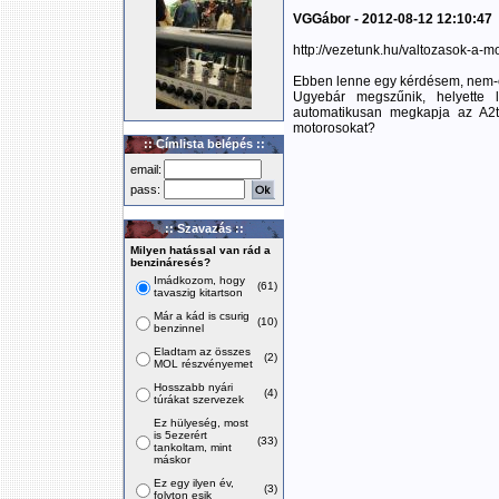
VGGábor - 2012-08-12 12:10:47
http://vezetunk.hu/valtozasok-a-m
Ebben lenne egy kérdésem, nem-e h
Ugyebár megszűnik, helyette
automatikusan megkapja az A2t,
motorosokat?
:: Címlista belépés ::
email:
pass:
:: Szavazás ::
Milyen hatással van rád a
benzináresés?
Imádkozom, hogy
(61)
tavaszig kitartson
Már a kád is csurig
(10)
benzinnel
Eladtam az összes
(2)
MOL részvényemet
Hosszabb nyári
(4)
túrákat szervezek
Ez hülyeség, most
is 5ezerért
(33)
tankoltam, mint
máskor
Ez egy ilyen év,
(3)
folyton esik