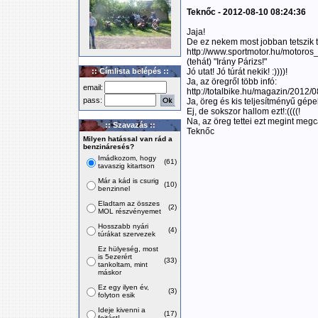
Teknőc - 2012-08-10 08:24:36
Jaja!
De ez nekem most jobban tetszik t
http://www.sportmotor.hu/motoros
(tehát) "Irány Párizs!"
:: Címlista belépés ::
Jó utat! Jó túrát nekik! :))))!
Ja, az öregről több infó:
email:
http://totalbike.hu/magazin/2012/
pass:
Ja, öreg és kis teljesítményű gépek
Ej, de sokszor hallom ezt!:((((!
Na, az öreg tettei ezt megint megcáfo
:: Szavazás ::
Teknőc
Milyen hatással van rád a
benzináresés?
Imádkozom, hogy
(61)
tavaszig kitartson
Már a kád is csurig
(10)
benzinnel
Eladtam az összes
(2)
MOL részvényemet
Hosszabb nyári
(4)
túrákat szervezek
Ez hülyeség, most
is 5ezerért
(33)
tankoltam, mint
máskor
Ez egy ilyen év,
(3)
folyton esik
Ideje kivenni a
(17)
fojtást!