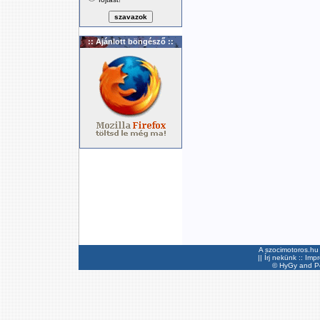
:: Ajánlott böngésző ::
A szocimotoros.hu 
||
Írj nekünk
::
Imp
©
HyGy
and Pee