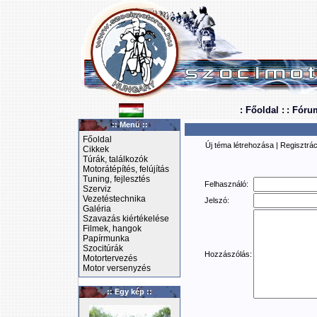
: Főoldal :
: Fóru
:: Menü ::
Főoldal
Új téma létrehozása
|
Regisztrác
Cikkek
Túrák, találkozók
Motorátépítés, felújítás
Tuning, fejlesztés
Felhasználó:
Szerviz
Vezetéstechnika
Jelszó:
Galéria
Szavazás kiértékelése
Filmek, hangok
Papírmunka
Szocitúrák
Hozzászólás:
Motortervezés
Motor versenyzés
:: Egy kép ::