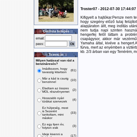
Troster07 - 2012-07-30 17:44:07
Kifigyelt a hajtókar.Persze nem t
hogy szegény előző tulaj felújíto
alapjáraton állt, meg indítás utá
nem tudja napi szinten haszná
:: Címlista belépés ::
hengerfej felől láttam a probl
email:
csapágysor, akkor már vezérműlá
Yamaha által, kivéve a hengert.
pass:
fúrva, mert az enyémben a víztérb
kb. 2/3 árban van egy Tenérém, mé
:: Szavazás ::
Milyen hatással van rád a
benzináresés?
Imádkozom, hogy
(61)
tavaszig kitartson
Már a kád is csurig
(10)
benzinnel
Eladtam az összes
(2)
MOL részvényemet
Hosszabb nyári
(4)
túrákat szervezek
Ez hülyeség, most
is 5ezerért
(33)
tankoltam, mint
máskor
Ez egy ilyen év,
(3)
folyton esik
Ideje kivenni a
(17)