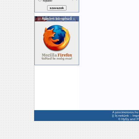
fojtást!
:: Ajánlott böngésző ::
A szocimotoros.hu 
||
Írj nekünk
::
Imp
©
HyGy
and Pee