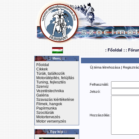
: Főoldal :
: Fóru
:: Menü ::
Főoldal
Új téma létrehozása
|
Regisztrác
Cikkek
Túrák, találkozók
Motorátépítés, felújítás
Tuning, fejlesztés
Felhasználó:
Szerviz
Vezetéstechnika
Jelszó:
Galéria
Szavazás kiértékelése
Filmek, hangok
Papírmunka
Szocitúrák
Hozzászólás:
Motortervezés
Motor versenyzés
:: Egy kép ::