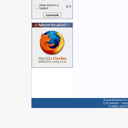
Ideje kivenni a
(17)
fojtást!
:: Ajánlott böngésző ::
A szocimotoros.hu 
||
Írj nekünk
::
Imp
©
HyGy
and Pee