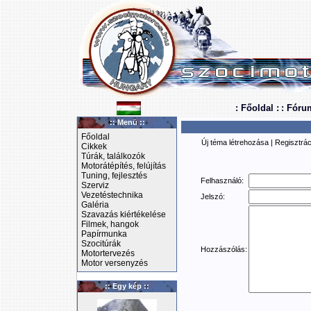
: Főoldal :
: Fóru
:: Menü ::
Főoldal
Új téma létrehozása
|
Regisztrác
Cikkek
Túrák, találkozók
Motorátépítés, felújítás
Tuning, fejlesztés
Felhasználó:
Szerviz
Vezetéstechnika
Jelszó:
Galéria
Szavazás kiértékelése
Filmek, hangok
Papírmunka
Szocitúrák
Hozzászólás:
Motortervezés
Motor versenyzés
:: Egy kép ::