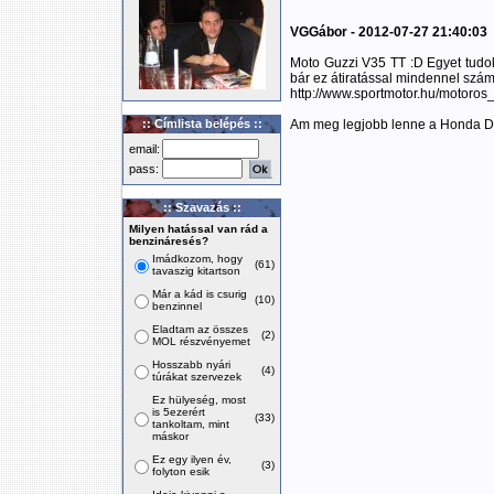
VGGábor - 2012-07-27 21:40:03
Moto Guzzi V35 TT :D Egyet tudok 
bár ez átiratással mindennel szám
http://www.sportmotor.hu/motoros
:: Címlista belépés ::
Am meg legjobb lenne a Honda De
email:
pass:
:: Szavazás ::
Milyen hatással van rád a
benzináresés?
Imádkozom, hogy
(61)
tavaszig kitartson
Már a kád is csurig
(10)
benzinnel
Eladtam az összes
(2)
MOL részvényemet
Hosszabb nyári
(4)
túrákat szervezek
Ez hülyeség, most
is 5ezerért
(33)
tankoltam, mint
máskor
Ez egy ilyen év,
(3)
folyton esik