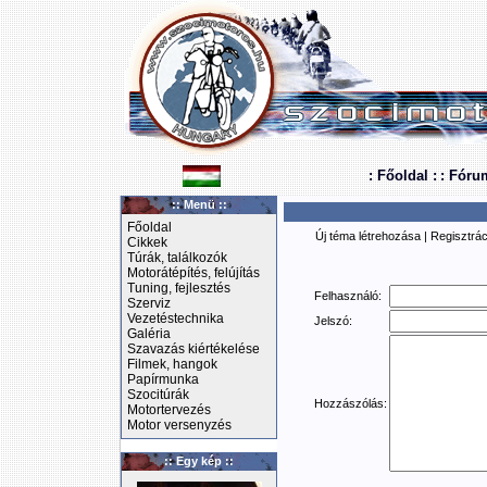
: Főoldal :
: Fóru
:: Menü ::
Főoldal
Új téma létrehozása
|
Regisztrác
Cikkek
Túrák, találkozók
Motorátépítés, felújítás
Tuning, fejlesztés
Felhasználó:
Szerviz
Vezetéstechnika
Jelszó:
Galéria
Szavazás kiértékelése
Filmek, hangok
Papírmunka
Szocitúrák
Hozzászólás:
Motortervezés
Motor versenyzés
:: Egy kép ::