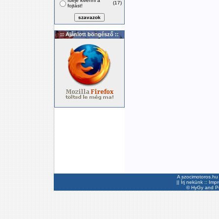
Ideje kivenni a
(17)
fojtást!
:: Ajánlott böngésző ::
A szocimotoros.hu 
||
Írj nekünk
::
Imp
©
HyGy
and Pee